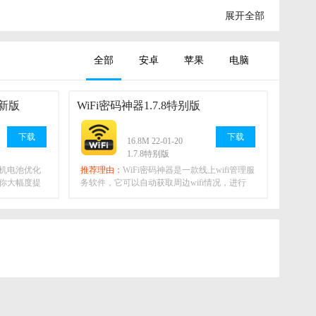
展开全部
全部
安卓
苹果
电脑
最新版
WiFi密码神器1.7.8特别版
下载
下载
16.8M 22-01-20
1.7.8特别版
机电池优化
推荐理由：
WiFi密码神器是一款线上wifi管理服
你大幅度提
务软件，它可以自动获取周边wifi情况，进行
wifi的测