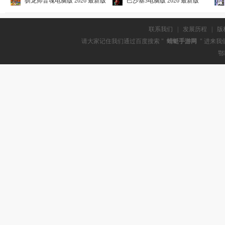
驯龙师音魂电脑版 2026 最新版
巴沙基3电脑版 2026 最新版
联系我们
|
发展历程
|
版
请大家记住我们通过百度搜索 "
蜻蜓手游网
" 进来我
鄂I