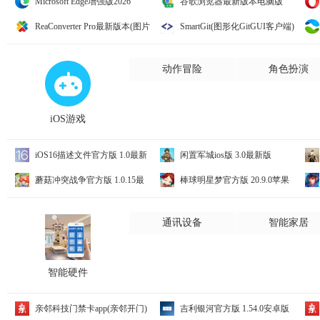
Microsoft Edge增强版2026
谷歌浏览器最新版本电脑版
151.0.4129.72 便携版
(Google Chrome) 151.0.7922.109版本
官
ReaConverter Pro最新版本(图片
SmartGit(图形化GitGUI客户端)
批量转换) 8.0.235 注册版
26.1.051 便携版
动作冒险
角色扮演
iOS游戏
iOS16描述文件官方版 1.0最新
闲置军城ios版 3.0最新版
版
方
蘑菇冲突战争官方版 1.0.15最
棒球明星梦官方版 20.9.0苹果
新版
版
2.1
通讯设备
智能家居
智能硬件
亲邻科技门禁卡app(亲邻开门)
吉利银河官方版 1.54.0安卓版