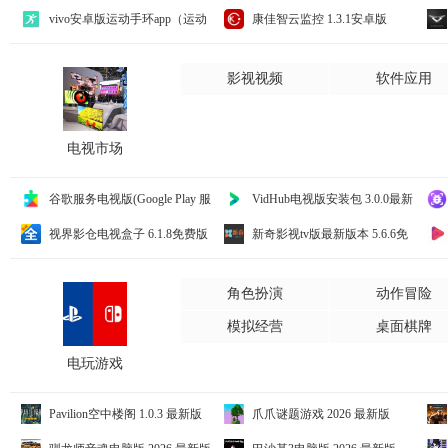
5.2.8安卓版
新
vivo安卓版运动手环app（运动
康佳智云监控 1.3.1安卓版
健康） 6.5.4.20官方版
影视视频
软件应用
电视市场
谷歌服务电视版(Google Play 服
VidHub电视版安装包 3.0.0最新
务) 26.29.32 (180400-956293556)最新
版
视界影仓电视盒子 6.1.8免费版
新奇影视tv版最新版本 5.6.6免
版
费版
版
角色扮演
动作冒险
模拟经营
桌面棋牌
电玩游戏
Pavilion空中楼阁 1.0.3 最新版
爪爪谜题游戏 2026 最新版
20