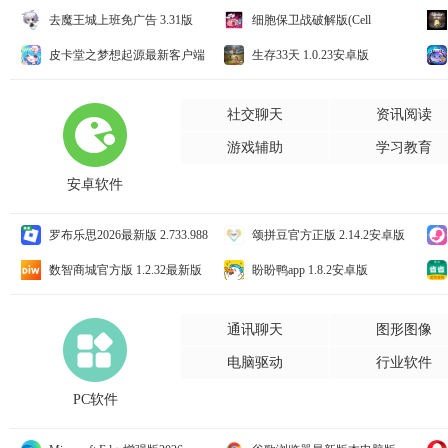
去魔王城上班免广告 3.31版
细胞保卫战破解版(Cell
Survivor) 2.15最新版
(Un
皮卡堂之梦想起源最新客户端
生存33天 1.0.23安卓版
1.0.32安卓版
86.
社交聊天
资讯阅读
游戏辅助
学习教育
安卓软件
罗布乐思2026最新版 2.733.988
颂拼豆官方正版 2.14.2安卓版
安卓版
数智商城官方版 1.2.32最新版
盼盼鸭app 1.8.2安卓版
版
通讯聊天
图形图像
电脑驱动
行业软件
PC软件