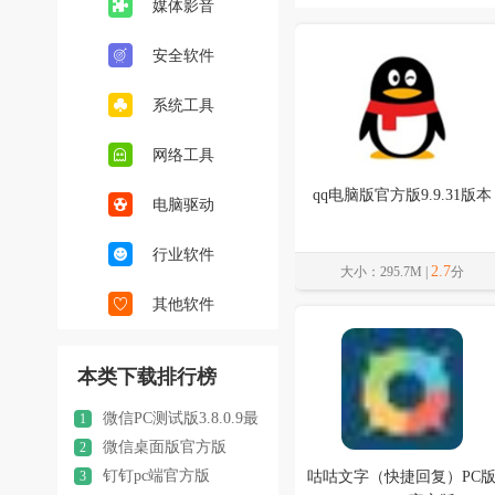
媒体影音
安全软件
系统工具
网络工具
qq电脑版官方版9.9.31版本
电脑驱动
行业软件
2.7
大小：295.7M |
分
其他软件
本类下载排行榜
微信PC测试版3.8.0.9最
1
新版本
微信桌面版官方版
2
4.1.10.53pc版
钉钉pc端官方版
3
咕咕文字（快捷回复）PC
8.2.0.251223004版本