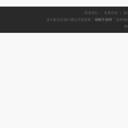
联系我们
|
发展历程
|
版
请大家记住我们通过百度搜索 "
蜻蜓手游网
" 进来我
鄂I