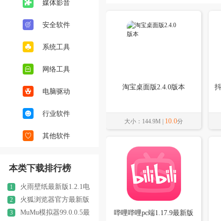
媒体影音
安全软件
系统工具
网络工具
淘宝桌面版2.4.0版本
抖
电脑驱动
行业软件
10.0
大小：144.9M |
分
其他软件
本类下载排行榜
火雨壁纸最新版1.2.1电
1
脑版
火狐浏览器官方最新版
2
本106.0.2离线安装包
MuMu模拟器99.0.0.5最
3
哔哩哔哩pc端1.17.9最新版
新版本