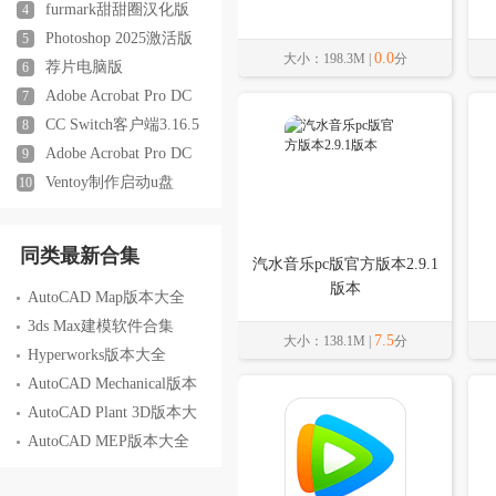
furmark甜甜圈汉化版
4
（显卡稳定性测试）
Photoshop 2025激活版
5
1.25.0.0单文件中文版
v26.11.0.18中文版
0.0
大小：198.3M |
分
荐片电脑版
6
20265.0.0.3pc版
Adobe Acrobat Pro DC
7
2025激活版v2025.001.20937
CC Switch客户端3.16.5
8
电脑版
最新版
Adobe Acrobat Pro DC
9
2022破解版免费版
Ventoy制作启动u盘
10
1.1.16中文版
同类最新合集
汽水音乐pc版官方版本2.9.1
版本
AutoCAD Map版本大全
3ds Max建模软件合集
7.5
大小：138.1M |
分
Hyperworks版本大全
AutoCAD Mechanical版本
大全
AutoCAD Plant 3D版本大
全
AutoCAD MEP版本大全