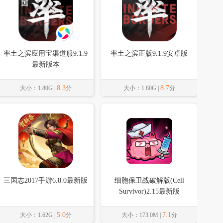
率土之滨应用宝渠道服9.1.9
率土之滨正版9.1.9安卓版
最新版本
8.3
8.7
大小：1.80G |
分
大小：1.80G |
分
三国志2017手游6.8.0最新版
细胞保卫战破解版(Cell
Survivor)2.15最新版
5.0
7.1
大小：1.62G |
分
大小：173.0M |
分