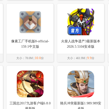
像素工厂手机版8-official-
火柴人战争遗产3最新版本
159.1中文版
2026.5.5104安卓版
10.0
9.9
大小：78.0M |
分
大小：461.9M |
分
三国志2017九游客户端6.8.0
骑兵冲突最新版1.989.989安
最新版
卓版