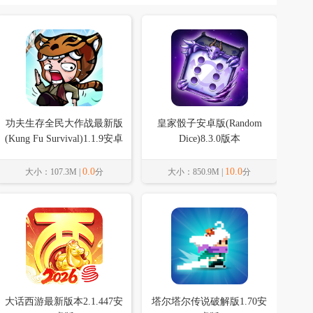
功夫生存全民大作战最新版
皇家骰子安卓版(Random
(Kung Fu Survival)1.1.9安卓
Dice)8.3.0版本
版
0.0
10.0
大小：107.3M |
分
大小：850.9M |
分
大话西游最新版本2.1.447安
塔尔塔尔传说破解版1.70安