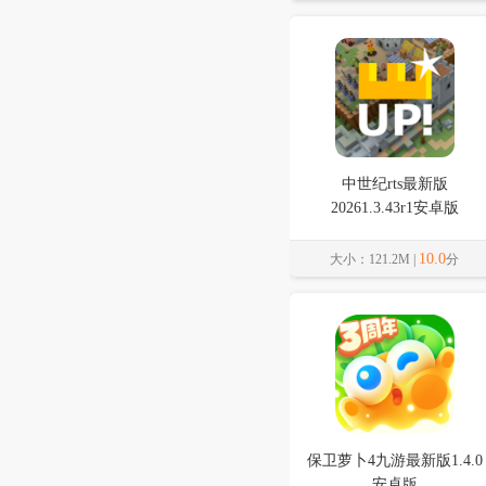
中世纪rts最新版
20261.3.43r1安卓版
10.0
大小：121.2M |
分
保卫萝卜4九游最新版1.4.0
安卓版