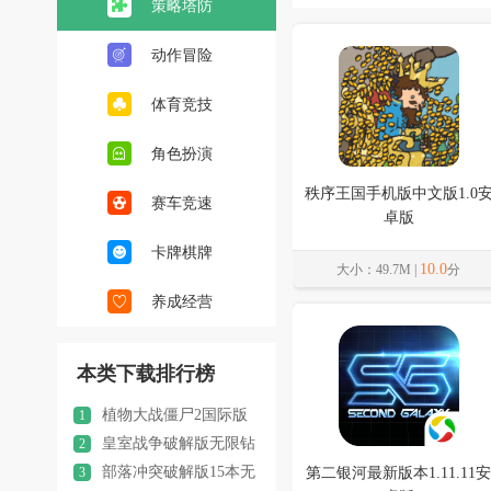
策略塔防
动作冒险
体育竞技
角色扮演
秩序王国手机版中文版1.0
赛车竞速
卓版
卡牌棋牌
10.0
大小：49.7M |
分
养成经营
本类下载排行榜
植物大战僵尸2国际版
1
破解版202610.7.1安卓版
皇室战争破解版无限钻
2
石无限金币最新版本(Null’s
部落冲突破解版15本无
3
第二银河最新版本1.11.11安
Royale)13.300.6安卓版
限宝石202615.352.6安卓版