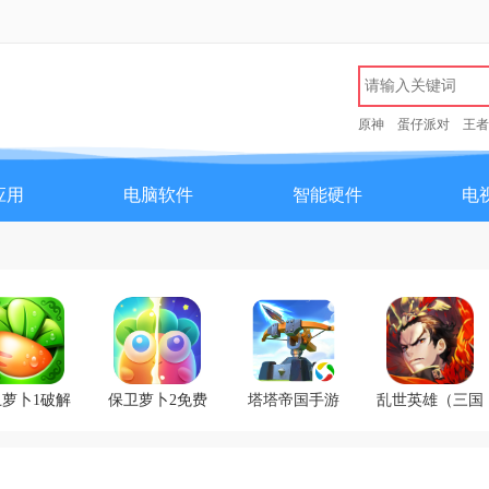
原神
蛋仔派对
王者
应用
电脑软件
智能硬件
电
萝卜1破解
保卫萝卜2免费
塔塔帝国手游
乱世英雄（三国
限金币钻石
内购版
历史）
版