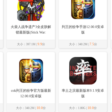
火柴人战争遗产3全皮肤解
列王的纷争手游12.00.0安卓
锁最新版(Stick War:
版
Saga)2026.5.5104安卓版
9.9
7.5
大小：397.1M |
分
大小：340.2M |
分
cok列王的纷争官方版最新
率土之滨最新版本9.1.9安卓
12.00.0安卓版
版
10.0
10.0
大小：340.2M |
分
大小：1.80G |
分