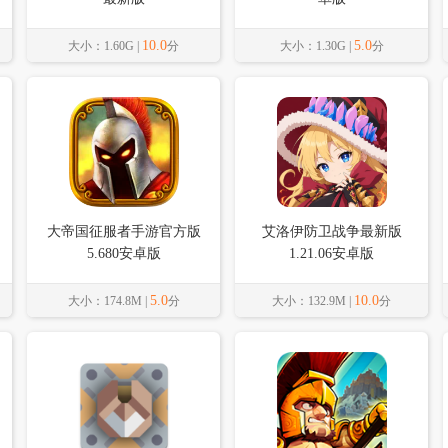
10.0
5.0
大小：1.60G |
分
大小：1.30G |
分
大帝国征服者手游官方版
艾洛伊防卫战争最新版
5.680安卓版
1.21.06安卓版
5.0
10.0
大小：174.8M |
分
大小：132.9M |
分