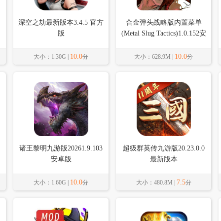
深空之劫最新版本3.4.5 官方
合金弹头战略版内置菜单
版
(Metal Slug Tactics)1.0.152安
卓版
10.0
10.0
大小：1.30G |
分
大小：628.9M |
分
诸王黎明九游版20261.9.103
超级群英传九游版20.23.0.0
安卓版
最新版本
10.0
7.5
大小：1.60G |
分
大小：480.8M |
分