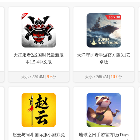
安
大征服者2战国时代最新版
大洋守护者手游官方版3.1安
本1.5.4中文版
卓版
9.6
10.0
大小：830.4M |
分
大小：268.4M |
分
赵云与阿斗国际服小游戏免
地球之日手游官方版(Days