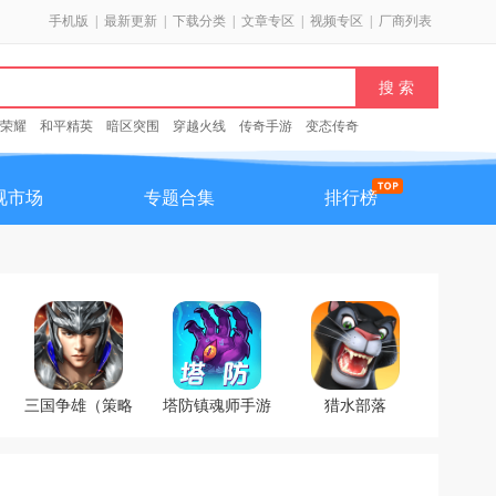
手机版
|
最新更新
|
下载分类
|
文章专区
|
视频专区
|
厂商列表
荣耀
和平精英
暗区突围
穿越火线
传奇手游
变态传奇
视市场
专题合集
排行榜
三国争雄（策略
塔防镇魂师手游
猎水部落
国战）