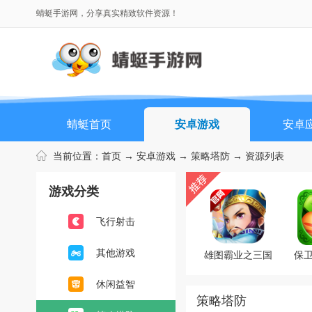
蜻蜓手游网，分享真实精致软件资源！
蜻蜓首页
安卓游戏
安卓
当前位置：
首页
→
安卓游戏
→
策略塔防
→ 资源列表
游戏分类
飞行射击
其他游戏
雄图霸业之三国
保卫
模拟战
版无
休闲益智
策略塔防