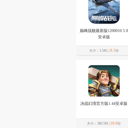
巅峰战舰最新版1200010.5.0
安卓版
8.3
大小：3.58G |
分
决战幻境官方版1.44安卓版
10.0
大小：380.5M |
分