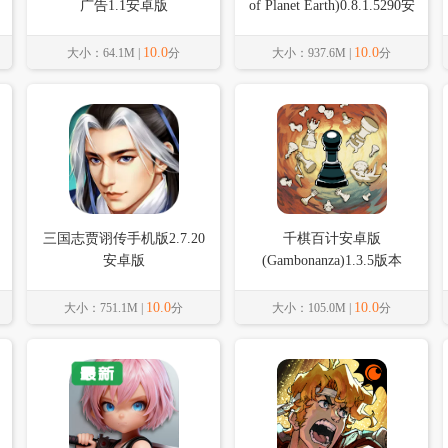
广告1.1安卓版
of Planet Earth)0.8.1.5290安
卓版
10.0
10.0
大小：64.1M |
分
大小：937.6M |
分
三国志贾诩传手机版2.7.20
千棋百计安卓版
安卓版
(Gambonanza)1.3.5版本
10.0
10.0
大小：751.1M |
分
大小：105.0M |
分