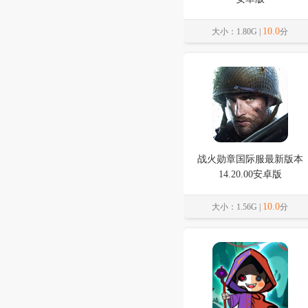
10.0
大小：1.80G |
分
战火勋章国际服最新版本
14.20.00安卓版
10.0
大小：1.56G |
分