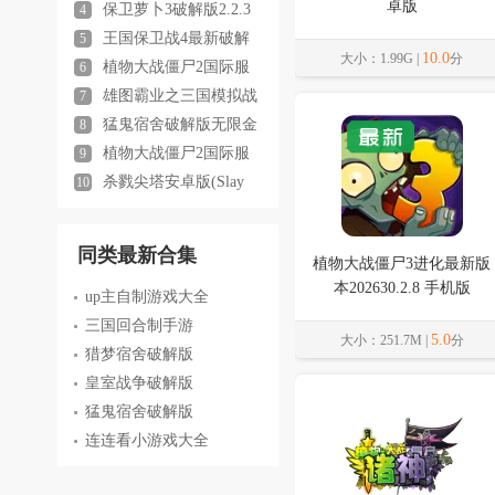
卓版
保卫萝卜3破解版2.2.3
4
最新版
王国保卫战4最新破解
5
版1.14.32内置修改器版
10.0
大小：1.99G |
分
植物大战僵尸2国际服
6
最新版202613.2.1安卓版
雄图霸业之三国模拟战
7
1.4.1 最新版
猛鬼宿舍破解版无限金
8
币中文2.5.13最新版
植物大战僵尸2国际服
9
内置MOD菜单11.9.1最新版
杀戮尖塔安卓版(Slay
10
the Spire)2.6.0最新版
同类最新合集
植物大战僵尸3进化最新版
本202630.2.8 手机版
up主自制游戏大全
三国回合制手游
5.0
大小：251.7M |
分
猎梦宿舍破解版
皇室战争破解版
猛鬼宿舍破解版
连连看小游戏大全