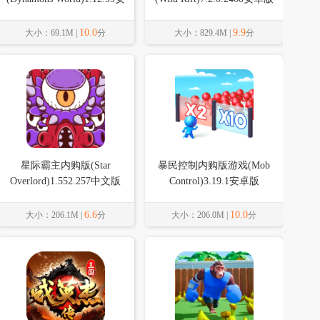
卓版
10.0
9.9
大小：69.1M |
分
大小：829.4M |
分
星际霸主内购版(Star
暴民控制内购版游戏(Mob
Overlord)1.552.257中文版
Control)3.19.1安卓版
6.6
10.0
大小：206.1M |
分
大小：206.0M |
分