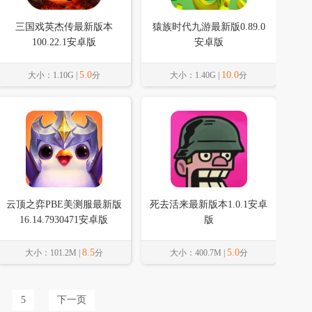
三国戏英杰传最新版本
猿族时代九游最新版0.89.0
100.22.1安卓版
安卓版
5.0
10.0
大小：1.10G |
分
大小：1.40G |
分
云顶之弈PBE美测服最新版
死去活来最新版本1.0.1安卓
16.14.7930471安卓版
版
8.5
5.0
大小：101.2M |
分
大小：400.7M |
分
5
下一页