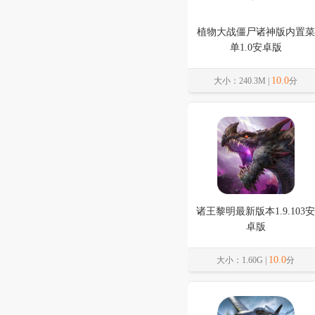
植物大战僵尸诸神版内置菜
单1.0安卓版
10.0
大小：240.3M |
分
诸王黎明最新版本1.9.103安
卓版
10.0
大小：1.60G |
分