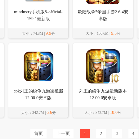
mindustry手机版8-official-
欧陆战争5帝国手游2.6.4安
159.1最新版
卓版
9.9
9.5
大小：74.3M |
分
大小：150.6M |
分
cok列王的纷争九游渠道服
列王的纷争九游最新版本
12.00.0安卓版
12.00.0安卓版
6.6
10.0
大小：342.7M |
分
大小：342.7M |
分
首页
上一页
1
2
3
4