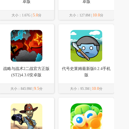
卓版
卓版
5.0
10.0
大小：1.67G |
分
大小：127.8M |
分
战略与战术2二战官方正版
代号史莱姆最新版0.2.4手机
(ST2)4.3.0安卓版
版
9.5
10.0
大小：845.9M |
分
大小：95.3M |
分