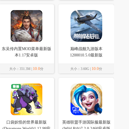
东吴传内置MOD菜单最新版
巅峰战舰九游版本
本1.17安卓版
1200010.5.0最新版
10.0
10.0
大小：351.3M |
分
大小：3.60G |
分
口袋妖怪的世界最新版
英雄联盟手游国际服最新版
(Dynamons World)1.12.99安
(Wild Rift)7.2.0.2460安卓版