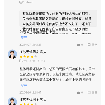
Android
整体玩着还挺爽的，想要的无限钻石啥的都有，
关卡也都是国际版最新的，玩起来挺过瘾。就是
全英文界面对我这种英语渣太不友好了，还有下
载的时候弹了好几个广告弹窗差点下错别的软
为啥我下载后进去打不开
件。希望后续能整个中文汉化包，再把下载页的
展开
乱七八糟弹窗清一清就完美啦！
2026/4/27 18:45:35
0
回复
江苏无锡 游客
2026/3/16 11:18:07
江苏无锡网友 客人
Vivo_X200_Ultra
整体玩着还挺爽的，想要的无限钻石啥的都有，关卡
也都是国际版最新的，玩起来挺过瘾。就是全英文界
面对我这种英语渣太不友好了，还有下载的时候弹了
好几个广告弹窗差点下错别的软件。希望后续能整个
展开
中文汉化包，再把下载页的乱七八糟弹窗清一清就完
2026/3/16 11:18:07
0
回复
美啦！
江苏无锡网友 客人