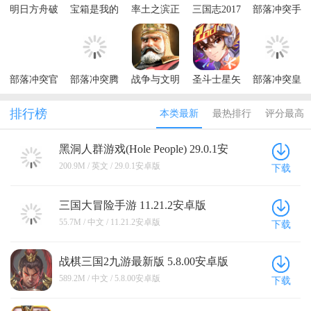
明日方舟破
宝箱是我的
率土之滨正
三国志2017
部落冲突手
解版内置修
破解版内置
版
手游
游最新版本
改器
菜单
(Summoner)
部落冲突官
部落冲突腾
战争与文明
圣斗士星矢
部落冲突皇
方正版
讯版最新版
手游
游戏
室战争腾讯
本
版最新版
排行榜
本类最新
最热排行
评分最高
黑洞人群游戏(Hole People) 29.0.1安
卓版
200.9M / 英文 / 29.0.1安卓版
下载
三国大冒险手游 11.21.2安卓版
55.7M / 中文 / 11.21.2安卓版
下载
战棋三国2九游最新版 5.8.00安卓版
589.2M / 中文 / 5.8.00安卓版
下载