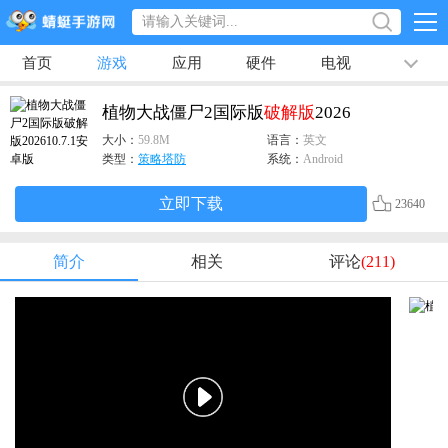
首页
游戏
应用
硬件
电视
排行榜
专题
文章
视频
最新
植物大战僵尸2国际版
破解版
2026
大小：
59.8M
语言：
英文
类型：
策略塔防
系统：
Android
立即下载
23640
简介
相关
评论
(211)