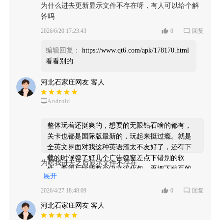
为什么进去更新显示文件不存在呀，有人可以给个解
答吗
2026/6/20 17:23:43
0
回复
编辑回复：
https://www.qt6.com/apk/178170.html
看看别的
河北石家庄网友 客人
Android
整体玩着还挺爽的，想要的无限钻石啥的都有，
关卡也都是国际版最新的，玩起来挺过瘾。就是
全英文界面对我这种英语渣太不友好了，还有下
载的时候弹了好几个广告弹窗差点下错别的软
为啥我进去之后显示文件不存在
件。希望后续能整个中文汉化包，再把下载页的
展开
乱七八糟弹窗清一清就完美啦！
2026/4/27 18:48:09
0
回复
江苏无锡 游客
2026/3/16 11:18:07
河北石家庄网友 客人