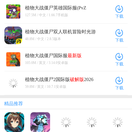
植物大战僵尸英雄国际服(PvZ
Heroes) 1.66.7手机版
127.5M / 中文 / 1.66.7手机版
下载
植物大战僵尸双人联机冒险时光游
戏 2.8.5版本
48.8M / 中文 / 2.8.5版本
下载
植物大战僵尸国际服
最新版
2026(plants vs. zombies free) 3.14.0安
105.0M / 英文 / 3.14.0安卓版
下载
卓版
植物大战僵尸2国际版
破解版
2026
10.7.1安卓版
59.8M / 英文 / 10.7.1安卓版
下载
精品推荐