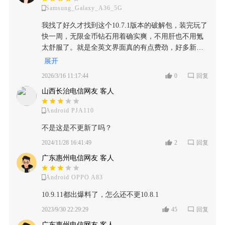
Samsung_Galaxy_A36_5G
我找了好久才找到这个10.7.1版本的破解包，装完玩了
快一周，无限金币钻石用着确实爽，不用肝也不用氪
太舒服了。就是全英文界面真的有点费劲，好多新植
物的技能说明我都得查半天，还有玩到冰河世界关卡
展开
的时候偶尔会闪退，希望后面能整个中文汉化包，再
2026/3/16 11:17:44
0
回复
修下闪退的bug就完美啦。
山西长治电信网友 客人
Android PJA110
不是这是不更新了吗？
2024/11/28 16:41:49
2
回复
广东惠州电信网友 客人
Android OPPO A83
10.9.11都出爆料了，怎么还不更10.8.1
2023/9/30 22:29:29
45
回复
广东惠州电信网友 客人