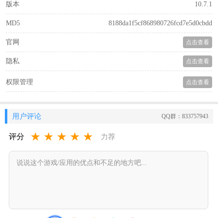
版本
10.7.1
MD5
8188da1f5cf868980726fcd7e5d0cbdd
官网
点击查看
隐私
点击查看
权限管理
点击查看
用户评论
QQ群：833757943
★
★
★
★
★
评分
力荐