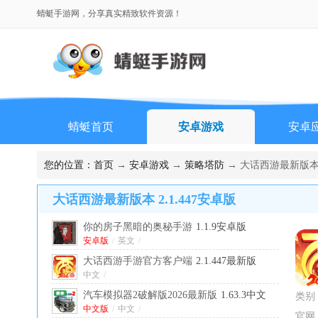
蜻蜓手游网，分享真实精致软件资源！
蜻蜓首页
安卓游戏
安卓
您的位置：
首页
→
安卓游戏
→
策略塔防
→ 大话西游最新版本 2
大话西游最新版本 2.1.447安卓版
你的房子黑暗的奥秘手游
1.1.9安卓版
安卓版
/
英文
/
大话西游手游官方客户端
2.1.447最新版
中文
/
汽车模拟器2破解版2026最新版
1.63.3中文
类别
版
中文版
/
中文
/
官网