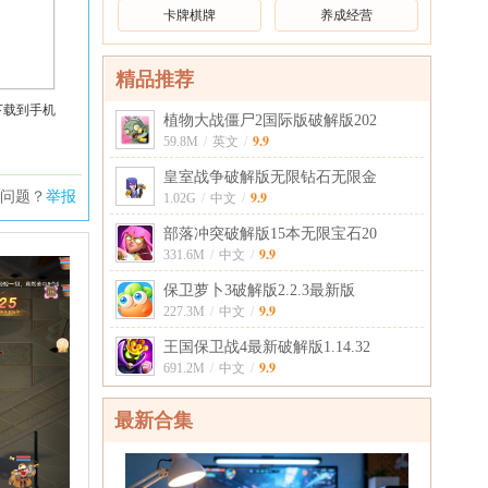
卡牌棋牌
养成经营
精品推荐
下载到手机
植物大战僵尸2国际版破解版202
9.9
59.8M
/
英文
/
皇室战争破解版无限钻石无限金
问题？
举报
9.9
1.02G
/
中文
/
部落冲突破解版15本无限宝石20
9.9
331.6M
/
中文
/
保卫萝卜3破解版2.2.3最新版
9.9
227.3M
/
中文
/
王国保卫战4最新破解版1.14.32
9.9
691.2M
/
中文
/
最新合集