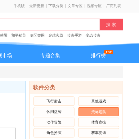
手机版
|
最新更新
|
下载分类
|
文章专区
|
视频专区
|
厂商列表
荣耀
和平精英
暗区突围
穿越火线
传奇手游
变态传奇
视市场
专题合集
排行榜
软件分类
飞行射击
其他游戏
休闲益智
策略塔防
动作冒险
体育竞技
角色扮演
赛车竞速