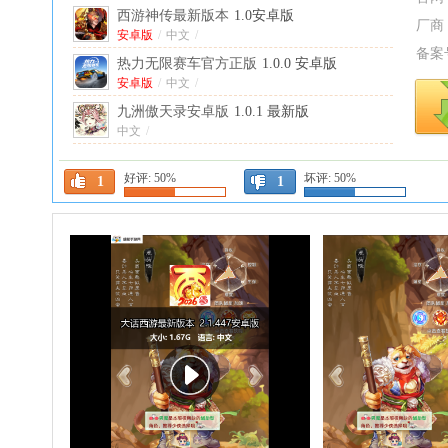
西游神传最新版本
1.0安卓版
厂商
安卓版
/
中文
/
备案
热力无限赛车官方正版
1.0.0 安卓版
安卓版
/
中文
/
九洲傲天录安卓版
1.0.1 最新版
中文
/
绝世万剑录官方正版
1.0.7安卓版
好评:
50%
坏评:
50%
安卓版
/
中文
/
1
1
镇邪人最新版本
1.0.3安卓版
安卓版
/
中文
/
血染小镇手机正式版中文
1.0.1最新版
中文
/
塔尔塔尔传说破解版
1.70安卓版
安卓版
/
中文
/