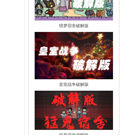
猎梦宿舍破解版
皇室战争破解版