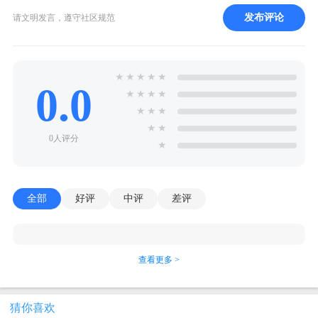
发布评论
请文明发言，遵守社区规范
★
★
★
★
★
0.0
★
★
★
★
★
★
★
★
★
0人评分
★
全部
好评
中评
差评
查看更多 >
猜你喜欢