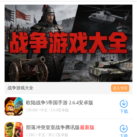
战争游戏大全
进入专区
欧陆战争5帝国手游 2.6.4安卓版
150.6M / 中文 / 2.6.4安卓版
下载
部落冲突皇室战争腾讯版
最新版
38.2.1安卓版
1.28G / 中文 / 38.2.1安卓版
下载