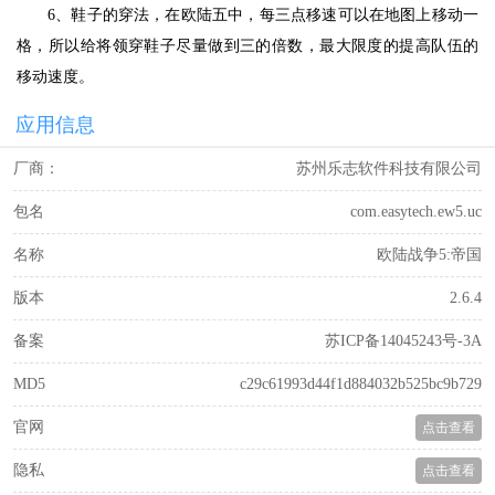
6、鞋子的穿法，在欧陆五中，每三点移速可以在地图上移动一
格，所以给将领穿鞋子尽量做到三的倍数，最大限度的提高队伍的
移动速度。
应用信息
厂商：
苏州乐志软件科技有限公司
包名
com.easytech.ew5.uc
名称
欧陆战争5:帝国
版本
2.6.4
备案
苏ICP备14045243号-3A
MD5
c29c61993d44f1d884032b525bc9b729
官网
点击查看
隐私
点击查看