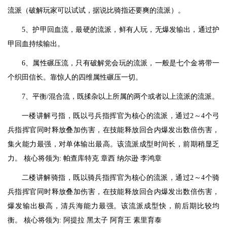
流派（破解玩家可以试试，据说比骑指还要爽的流派）。
5、护甲回血流，最硬的流派，鲜有人玩，无爆发输出，通过护
甲回血持续输出。
6、属性碾压流，只有破解党会玩的流派，一般是七个金将带一
个织田信长。靠惊人的四维属性碾压一切。
7、平衡/混合流，既揉杂以上所属的两个或者以上流派的流派。
一楼讲解弓指，既以弓兵指挥官为核心的流派，通过2～4个弓
兵指挥官同时释放叠加伤害，在技能释放回合内爆发出数倍伤害，
集火能力最强，对单体输出最高。该流派成型时间长，前期稍显乏
力。 核心将领为: 帕查库特克 章西 纳尔逊 李鸿章
二楼讲解骑指，既以骑兵指挥官为核心的流派，通过2～4个骑
兵指挥官同时释放叠加伤害，在技能释放回合内爆发出数倍伤害，
爆发输出极高，清兵海能力最强。该流派成型快，前后期比较均
衡。 核心将领为: 阿提拉 黑太子 阿育王 素里育泰