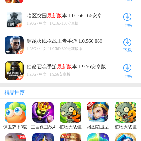
暗区突围
最新版
本 1.0.166.166安卓
版
1.90G / 中文 / 1.0.166.166安卓版
下载
穿越火线枪战王者手游 1.0.560.860
最新版
本
1.98G / 中文 / 1.0.560.860最新版本
下载
使命召唤手游
最新版
本 1.9.56安卓版
1.93G / 中文 / 1.9.56安卓版
下载
精品推荐
保卫萝卜3破
王国保卫战4
植物大战僵
雄图霸业之
植物大战僵
解版
最新破解版
尸2国际服最
三国模拟战
尸2最新版本
新版2026
2026