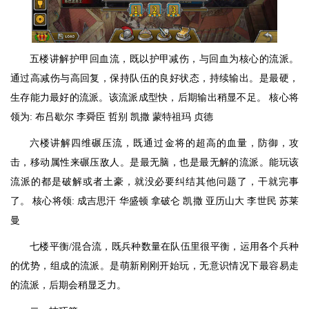
五楼讲解护甲回血流，既以护甲减伤，与回血为核心的流派。
通过高减伤与高回复，保持队伍的良好状态，持续输出。是最硬，
生存能力最好的流派。该流派成型快，后期输出稍显不足。 核心将
领为: 布吕歇尔 李舜臣 哲别 凯撒 蒙特祖玛 贞德
六楼讲解四维碾压流，既通过金将的超高的血量，防御，攻
击，移动属性来碾压敌人。是最无脑，也是最无解的流派。能玩该
流派的都是破解或者土豪，就没必要纠结其他问题了，干就完事
了。 核心将领: 成吉思汗 华盛顿 拿破仑 凯撒 亚历山大 李世民 苏莱
曼
七楼平衡/混合流，既兵种数量在队伍里很平衡，运用各个兵种
的优势，组成的流派。是萌新刚刚开始玩，无意识情况下最容易走
的流派，后期会稍显乏力。