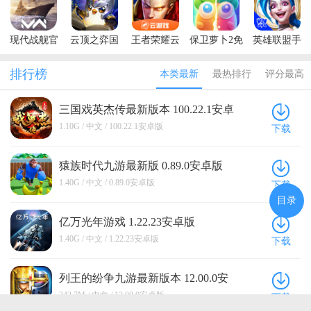
现代战舰官
云顶之弈国
王者荣耀云
保卫萝卜2免
英雄联盟手
方正版
际服手游官
游戏秒玩软
费内购版
游国际服最
方版(TFT)
件
新版(Wild
排行榜
本类最新
最热排行
评分最高
Rift)
三国戏英杰传最新版本 100.22.1安卓
版
1.10G / 中文 / 100.22.1安卓版
下载
猿族时代九游最新版 0.89.0安卓版
1.40G / 中文 / 0.89.0安卓版
下载
目录
亿万光年游戏 1.22.23安卓版
1.40G / 中文 / 1.22.23安卓版
下载
列王的纷争九游最新版本 12.00.0安
卓版
342.7M / 中文 / 12.00.0安卓版
下载