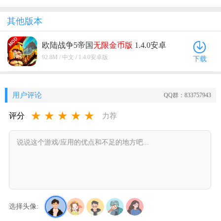
其他版本
欧陆战争5帝国
无限金币版
1.4.0安卓
版
92.8M / 中文 / 1.4.0安卓版
下载
用户评论
QQ群：833757943
★
★
★
★
★
评分
力荐
选择头像: