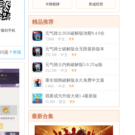
卡牌棋牌
养成经营
精品推荐
下载到手机
元气骑士2026破解版池鸳8.4.0全
9.9
726M
/
中文
/
元气骑士破解版全无限最新版本
问题？
举报
9.9
252.5M
/
中文
/
元气骑士内购破解版5.0.2Tap版
9.9
252.3M
/
中文
/
重生细胞破解版永久免费中文最
9.9
1.84G
/
中文
/
我要成为升级大佬1.4最新版
9.9
35.9M
/
英文
/
最新合集