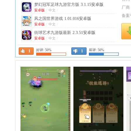
梦幻冠军足球九游官方版
3.1.15安卓版
厂商
安卓版
/
中文
/
备案
风之国世界游戏
1.01.016安卓版
安卓版
/
中文
/
街球艺术九游版最新
2.3.51安卓版
安卓版
/
中文
/
街球艺术手游官方
2.3.51安卓版
好评:
50%
坏评:
50%
1
1
安卓版
/
中文
/
僵尸尖叫内置菜单功能破解版
4.7.3中文版
中文版
/
中文
/
糖葫芦达人小游戏(Tanghulu Master)
1.218.0
安卓版
安卓版
/
中文
/
舒室造梦家内购版
5.6.0免广告版
中文
/