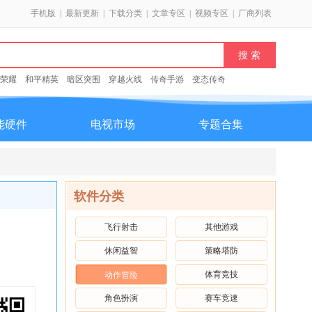
手机版
|
最新更新
|
下载分类
|
文章专区
|
视频专区
|
厂商列表
荣耀
和平精英
暗区突围
穿越火线
传奇手游
变态传奇
能硬件
电视市场
专题合集
软件分类
飞行射击
其他游戏
休闲益智
策略塔防
体育竞技
动作冒险
角色扮演
赛车竞速