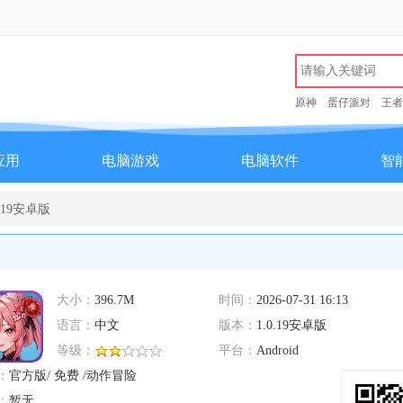
原神
蛋仔派对
王者
应用
电脑游戏
电脑软件
智
.19安卓版
大小：
396.7M
时间：
2026-07-31 16:13
语言：
中文
版本：
1.0.19安卓版
等级：
平台：
Android
：
官方版/ 免费 /动作冒险
：
暂无