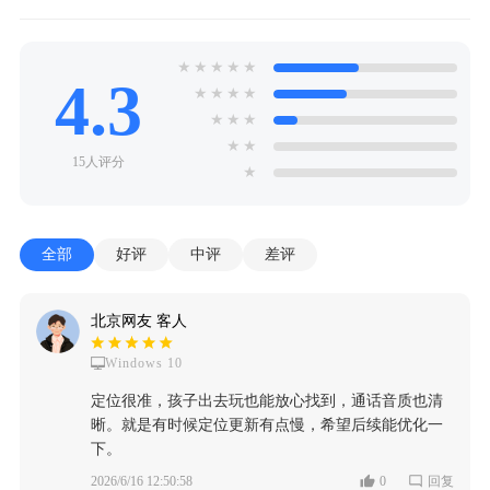
★
★
★
★
★
4.3
★
★
★
★
★
★
★
★
★
15人评分
★
全部
好评
中评
差评
北京网友 客人
Windows 10
定位很准，孩子出去玩也能放心找到，通话音质也清
晰。就是有时候定位更新有点慢，希望后续能优化一
下。
2026/6/16 12:50:58
0
回复