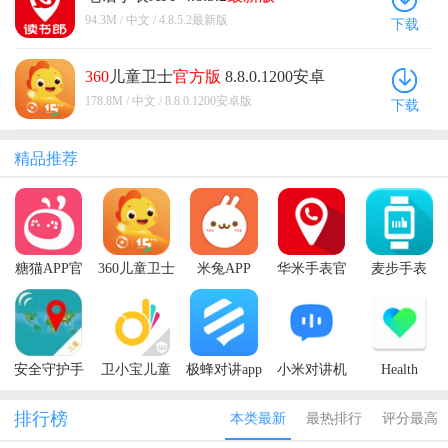
94.3M / 中文 / 4.8.5.2最新版
下载
360
儿童卫士
官方版
8.8.0.1200安卓
版
178.8M / 中文 / 8.8.0.1200安卓版
下载
精品推荐
糖猫APP官
360儿童卫士
米兔APP
华米手表官
麦步手表
方版
官方版
方版
APP
安全守护手
卫小宝儿童
极蜂对讲app
小米对讲机
Health
表app
手表app官方
官方版
app手机版
Mate(withings
版（卫小宝
智能手表app
排行榜
本类最新
最热排行
评分最高
Doki）
最新版)