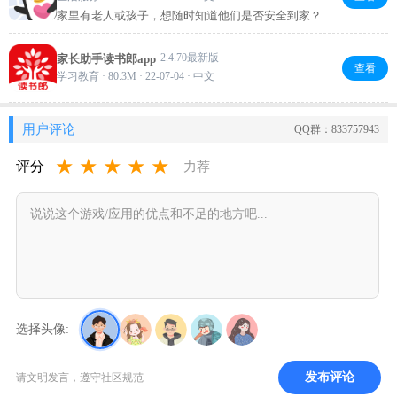
家里有老人或孩子，想随时知道他们是否安全到家？鹅
家守护来帮忙！配合腾讯地图创建“守护圈”，邀请家人
加入，就能查看位置动态和历史轨迹，还能设置围栏提
2.4.70最新版
家长助手读书郎app
醒。不夸张地说，这是给家人多一份安心的好工具，推
查看
学习教育 · 80.3M · 22-07-04 · 中文
荐试试。
用户评论
QQ群：833757943
★
★
★
★
★
评分
力荐
选择头像:
发布评论
请文明发言，遵守社区规范