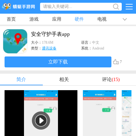
首页
游戏
应用
硬件
电视
排行榜
专题
文章
视频
最新
安全守护手表app
大小：
178.6M
语言：
中文
类型：
通讯设备
系统：
Android
立即下载
7
简介
相关
评论
(15)