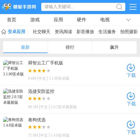
首页
游戏
应用
硬件
电视
排行榜
专题
文章
视频
最新
安卓应用
社交聊天
资讯阅读
影音播放
生活服务
拍照摄影
最新
排行
飙升
舜智云工厂手机版
下载
8.6M
中文
3.1.00安卓版
迅捷安防监控
下载
99.3M
中文
2.0.5安卓最新版
卷狗优选
下载
71.0M
中文
1.4.8安卓版