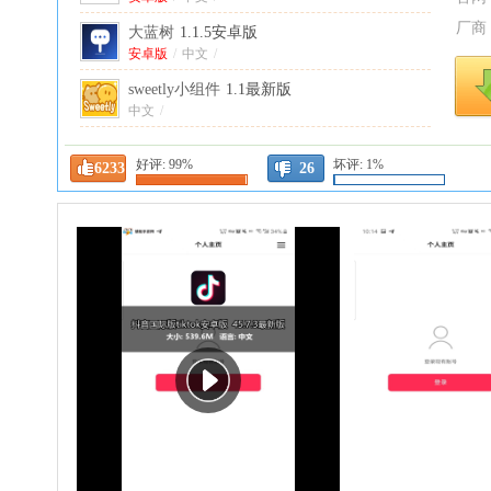
厂商
大蓝树
1.1.5安卓版
安卓版
/
中文
/
sweetly小组件
1.1最新版
中文
/
小满家app
5.1.1安卓版
好评:
99%
坏评:
1%
6233
安卓版
/
中文
/
26
小米手机管家最新版
12.7.6-260720.0.1安卓
版
安卓版
/
中文
/
Twitch安卓客户端
30.5.0最新版
中文
/
必应搜索国际版bing
33.8.440724002手机版
中文
/
new bing官方版
33.8.440724002安卓版
安卓版
/
中文
/