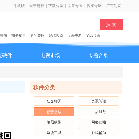
手机版
|
最新更新
|
下载分类
|
文章专区
|
视频专区
|
厂商列表
荣耀
和平精英
暗区突围
穿越火线
传奇手游
变态传奇
能硬件
电视市场
专题合集
软件分类
社交聊天
资讯阅读
生活服务
影音播放
拍照摄影
网络购物
系统工具
游戏辅助