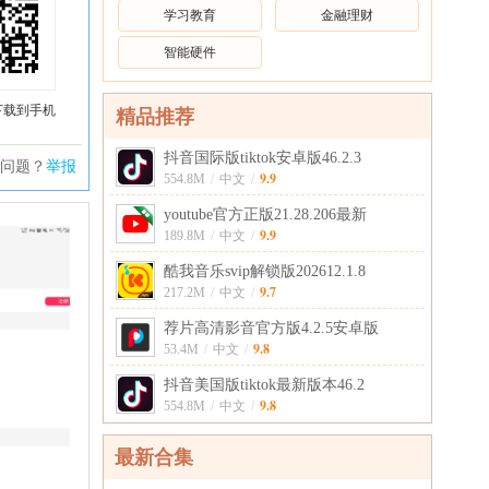
学习教育
金融理财
智能硬件
下载到手机
精品推荐
抖音国际版tiktok安卓版46.2.3
问题？
举报
9.9
554.8M
/
中文
/
youtube官方正版21.28.206最新
9.9
189.8M
/
中文
/
酷我音乐svip解锁版202612.1.8
9.7
217.2M
/
中文
/
荐片高清影音官方版4.2.5安卓版
9.8
53.4M
/
中文
/
抖音美国版tiktok最新版本46.2
9.8
554.8M
/
中文
/
最新合集