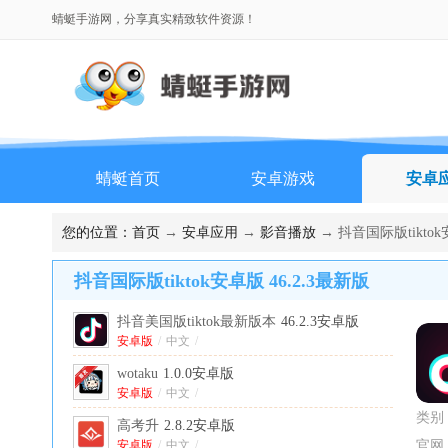
蜻蜓手游网，分享真实精致软件资源！
蜻蜓首页
安卓游戏
安卓
排行榜
您的位置：
首页
→
安卓应用
→
影音播放
→ 抖音国际版tiktok
抖音国际版tiktok安卓版 46.2.3最新版
抖音美国版tiktok最新版本
46.2.3安卓版
安卓版
/
中文
/
wotaku
1.0.0安卓版
安卓版
/
中文
/
类别
高考升
2.8.2安卓版
安卓版
/
中文
/
官网