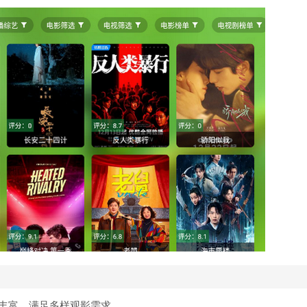
类丰富，满足多样观影需求。