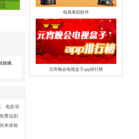
电视看剧软件
就能播。
元宵晚会电视盒子app排行榜
艺、电影等
免费追剧
快来体验