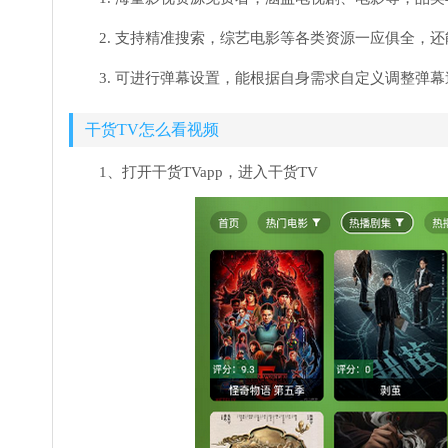
2. 支持精准搜索，综艺电影等各类资源一应俱全，
3. 可进行弹幕设置，能根据自身需求自定义调整弹
干货TV怎么看视频
1、打开干货TVapp，进入干货TV