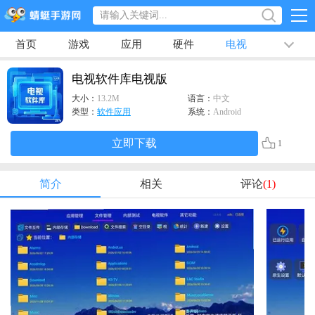
首页
游戏
应用
硬件
电视
排行榜
专题
文章
视频
最新
电视软件库电视版
大小：
13.2M
语言：
中文
类型：
软件应用
系统：
Android
立即下载
1
简介
相关
评论
(1)