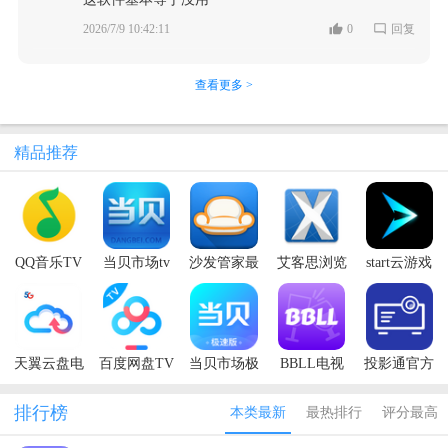
2026/7/9 10:42:11
0
回复
查看更多 >
精品推荐
QQ音乐TV
当贝市场tv
沙发管家最
艾客思浏览
start云游戏
版安装包
版apk
新版本
器TV版
电视版
天翼云盘电
百度网盘TV
当贝市场极
BBLL电视
投影通官方
视客户端
版
速版
版最新版
版
排行榜
本类最新
最热排行
评分最高