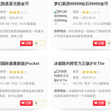
无限星星无限金币
梦幻厨房99999钻石99999金币
推荐：
推荐：
更新：
2026-06-23
更新：
2025-09-25
186.5M / 中文 / 56.0.0最新版
313.3M / 中文 / 1.9.32.508
娃庄园无限星星破解版是一款最为
推荐理由：
梦幻厨房是一款融合了模拟经营
情游戏，整体上更
厅管理元素的休闲益智类游戏，
0
0
国际服最新版(Pocket
冰箱陈列师官方正版(Fill The
Fridge)
推荐：
推荐：
更新：
2026-06-24
更新：
2026-03-11
311.4M / 中文 / 3.2.0安卓版
205.2M / 英文 / 70.4.0最新版
爱拼模型国际版中拥有超多的模型
推荐理由：
冰箱陈列师小游戏是一款休闲手
挑战，你可以选择
玩家在游戏中扮演一个冰箱陈列
0
0