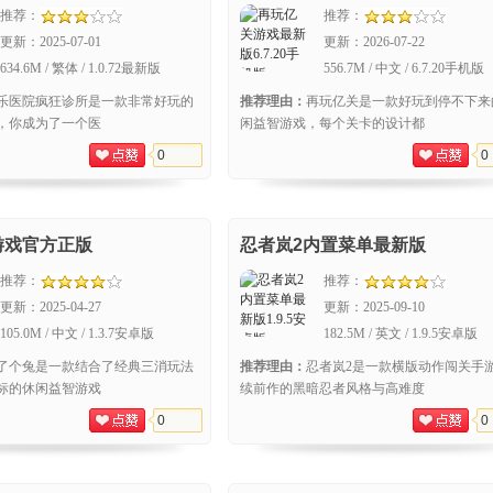
spital)
推荐：
推荐：
更新：
2025-07-01
更新：
2026-07-22
634.6M / 繁体 / 1.0.72最新版
556.7M / 中文 / 6.7.20手机版
乐医院疯狂诊所是一款非常好玩的
推荐理由：
再玩亿关是一款好玩到停不下来
，你成为了一个医
闲益智游戏，每个关卡的设计都
0
0
游戏官方正版
忍者岚2内置菜单最新版
推荐：
推荐：
更新：
2025-04-27
更新：
2025-09-10
105.0M / 中文 / 1.3.7安卓版
182.5M / 英文 / 1.9.5安卓版
了个兔是一款结合了经典三消玩法
推荐理由：
忍者岚2是一款横版动作闯关手
标的休闲益智游戏
续前作的黑暗忍者风格与高难度
0
0