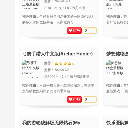
更新：
2026-07-11
2.00G / 中文 / 1.0.279安卓版
推荐理由：
蛋仔派对是网易开发的一款Q萌风格
推荐理由：
茶
的多人休闲竞技手游，玩家化身可
看广告获得奖
0
弓箭手猎人中文版(Archer Hunter)
梦想储物
推荐：
更新：
2026-03-09
453.2M / 中文 / 2.38.565最新版
推荐理由：
弓箭手猎人是一款冒险游戏，在这里
推荐理由：
梦
您能够收集到许多的弓箭手角色
益智游戏，你
0
我的游轮破解版无限钻石(My
快乐医院