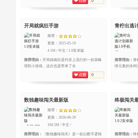
0
开局就疯狂手游
青柠出逃
推荐：
更新：
2025-05-19
4.1M / 中文 / 1.0安卓版
推荐理由：
开局就疯狂是抖音上流行的一款策略
推荐理由：
青
塔防小游戏，这次也是带来了全
情元素的休闲
0
数独趣味闯关最新版
终极闯关
推荐：
更新：
2026-06-29
104.5M / 中文 /
1.0.32.409.405.0623手机版
推荐理由：
《数独趣味闯关》是一款以数字逻辑
推荐理由：
终