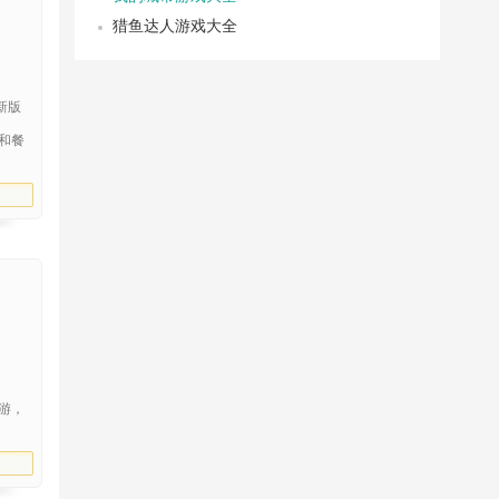
猎鱼达人游戏大全
9最新版
和餐
游，