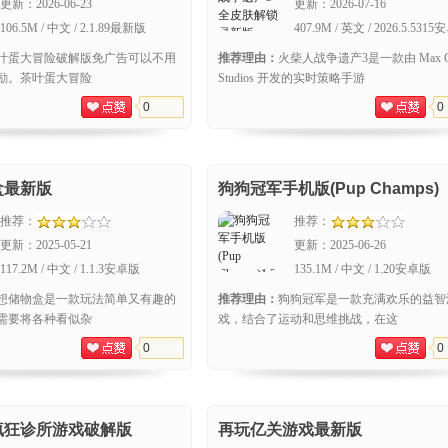
更新：
2026-06-23
更新：
2026-07-16
106.5M / 中文 / 2.1.89最新版
407.9M / 英文 / 2026.5.5315
版
叶蛋大冒险破解版免广告可以不用
推荐理由：
火柴人战争遗产3是一款由 Max G
励。茶叶蛋大冒险
Studios 开发的实时策略手游
0
0
盒最新版
狗狗冠军手机版(Pup Champs)
推荐：
推荐：
更新：
2025-05-21
更新：
2025-06-26
117.2M / 中文 / 1.1.3安卓版
135.1M / 中文 / 1.20安卓版
想储物盒是一款玩法简单又有趣的
推荐理由：
狗狗冠军是一款充满欢乐的益智
需要将各种看似杂
戏，结合了运动和思维挑战，在这
0
0
疯狂诊所游戏破解版
再玩亿关游戏最新版