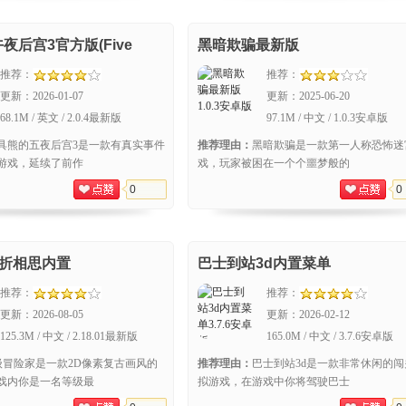
夜后宫3官方版(Five
黑暗欺骗最新版
 Freddys3)
推荐：
推荐：
更新：
2026-01-07
更新：
2025-06-20
68.1M / 英文 / 2.0.4最新版
97.1M / 中文 / 1.0.3安卓版
具熊的五夜后宫3是一款有真实事件
推荐理由：
黑暗欺骗是一款第一人称恐怖迷
游戏，延续了前作
戏，玩家被困在一个个噩梦般的
0
0
家折相思内置
巴士到站3d内置菜单
推荐：
推荐：
更新：
2026-08-05
更新：
2026-02-12
125.3M / 中文 / 2.18.01最新版
165.0M / 中文 / 3.7.6安卓版
级冒险家是一款2D像素复古画风的
推荐理由：
巴士到站3d是一款非常休闲的闯
戏内你是一名等级最
拟游戏，在游戏中你将驾驶巴士