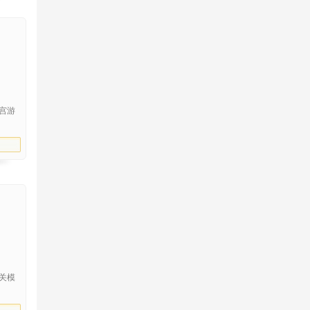
宫游
关模