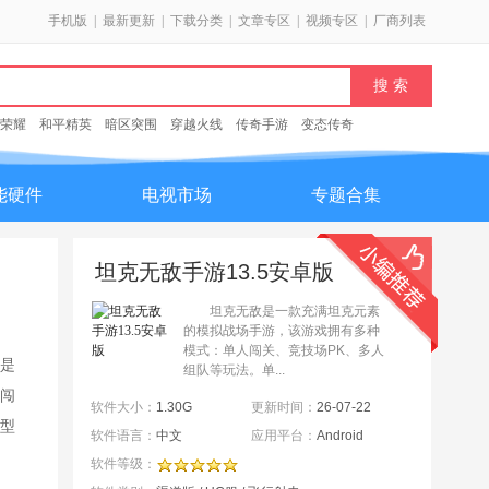
手机版
|
最新更新
|
下载分类
|
文章专区
|
视频专区
|
厂商列表
荣耀
和平精英
暗区突围
穿越火线
传奇手游
变态传奇
能硬件
电视市场
专题合集
坦克无敌手游13.5安卓版
坦克无敌是一款充满坦克元素
的模拟战场手游，该游戏拥有多种
模式：单人闯关、竞技场PK、多人
是
组队等玩法。单...
闯
软件大小：
1.30G
更新时间：
26-07-22
型
软件语言：
中文
应用平台：
Android
软件等级：