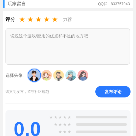
玩家留言
QQ群：833757943
★
★
★
★
★
评分
力荐
选择头像:
发布评论
请文明发言，遵守社区规范
★
★
★
★
★
0.0
★
★
★
★
★
★
★