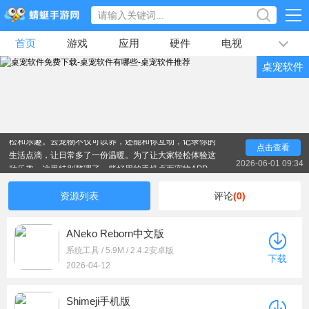
首页
游戏
应用
硬件
电视
排行榜
桌宠软件
专题
文章
视频
最新
手机桌面宠物真的很有趣，它们会在你的屏幕上跑来
跑去、互动，仿佛有了一个小小的伙伴陪伴。无论是在等
公交、休息间隙，还是工作学习时，它们都能带来一丝轻
松和乐趣。云宠物不仅可以养，还能和你互动，记录你的
点击查看
生活点滴，让日常多了一份温暖。为了让大家轻松体验这
2026-06-01 09:34
种乐趣，这里特别整理了一些好用的手机桌面宠物APP，
例如：ANeko Reborn、Shimeji、Pixel Shimeji等。让你
随时随地都能拥有一个萌萌的小伙伴。
资源列表
评论
(0)
ANeko Reborn中文版
系统工具 / 5.9M / 2.4.2安卓版
下载
2026-04-12
Shimeji手机版