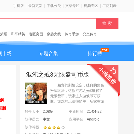
手机版
|
最新更新
|
下载分类
|
文章专区
|
视频专区
|
厂商列表
荣耀
和平精英
暗区突围
穿越火线
传奇手游
变态传奇
视市场
专题合集
排行榜
混沌之戒3无限盎司币版
1.1.0中文破解版
精彩的剧情设定，经典的角色
扮演玩法，这款混沌之光3破解了
无限货币，玩家进入游戏即可获
节解
取。游戏的玩法很简单，玩家在游
戏过程中需要控制角色进行冒险，
卓版
软件大小：
2.08G
更新时间：
21-04-22
跟随主线剧情体验一段刺激有趣的
。
故事。这里还有很多强大的技...
软件语言：
中文
应用平台：
Android
软件等级：