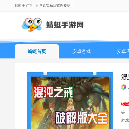
蜻蜓手游网，分享真实精致软件资源！
蜻蜓首页
安卓游戏
安卓
混
锁版
等，
游戏