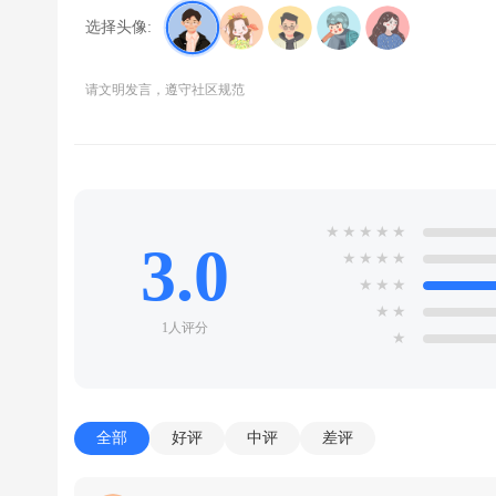
选择头像:
请文明发言，遵守社区规范
★
★
★
★
★
3.0
★
★
★
★
★
★
★
★
★
1人评分
★
全部
好评
中评
差评