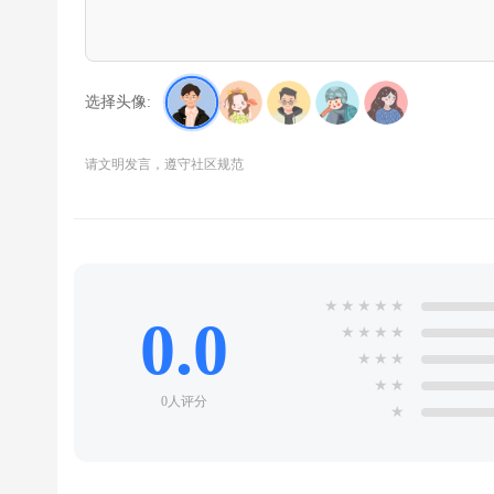
选择头像:
请文明发言，遵守社区规范
★
★
★
★
★
0.0
★
★
★
★
★
★
★
★
★
0人评分
★