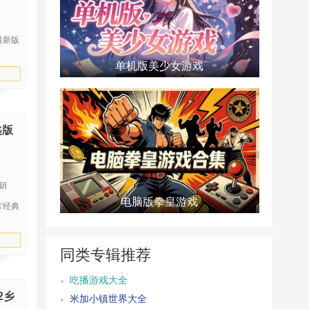
版
最新版
单机版美少女游戏
匙版
限钥
电脑版拳皇游戏
常经典
同类专辑推荐
吃播游戏大全
场2乡
米加小镇世界大全