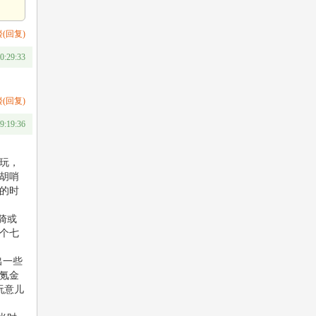
(回复)
0:29:33
(回复)
 9:19:36
玩，
胡哨
的时
骑或
个七
出一些
氪金
玩意儿