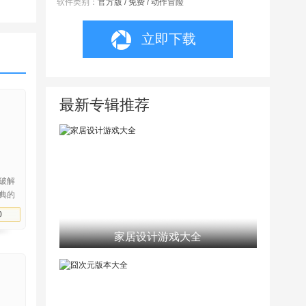
软件类别：
官方版 / 免费 / 动作冒险
立即下载
最新专辑推荐
破解
典的
很简
0
家居设计游戏大全