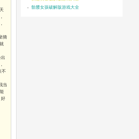
骷髅女孩破解版游戏大全
天
，
，
坐骑
就
会出
，
扶不
我当
能
？好