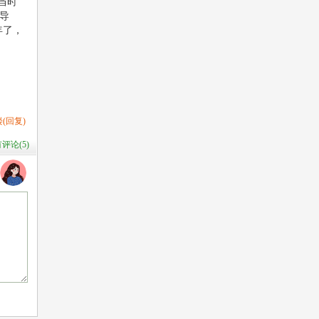
当时
导
年了，
(回复)
评论(
5
)