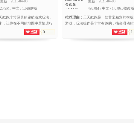
更新：
2021-04-08
更新：
2021-04-08
23.9M / 中文 / 1.6破解版
493.0M / 中文 / 1.0.86.0修改
天酷跑非常经典的跑酷游戏玩法，
推荐理由：
天天酷跑是一款非常精彩的横版
卡，让你在不同的地图中尽情进行
游戏，玩法操作是非常有趣的，指尖滑动的
作难度不大，前方的障碍物总是多
进行角色控制，多样的角色各具特色，单手
0
1
进行