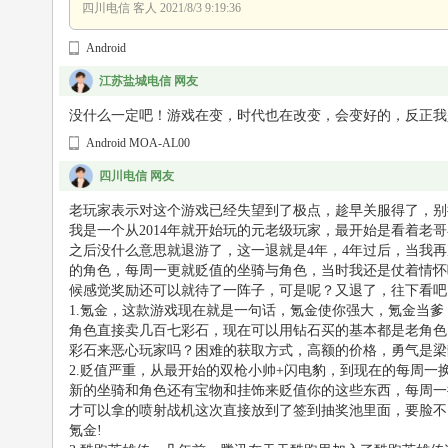
四川电信 客人
2021/8/3 9:19:36
Android
江苏盐城电信 网友
没什么一定吧！游戏在变，时代也在改变，会变好的，反正我
Android MOA-AL00
四川电信 网友
老玩家表示对这个游戏已经失望到了极点，趁早关服得了，别把
我是一个从2014年就开始玩的元老级玩家，最开始是看着
之后没什么意思就退游了，这一退就是4年，4年过后，当我
的角色，每周一更就贬值的坐骑与角色，当时我还是仗着情怀
候感觉奖励还可以就待了一阵子，可是呢？又退了，往下看吧
1.氪金，这款游戏现在就是一句话，氪金使你强大，氪金当
角色直接卖几百七彩石，现在可以用钻石买的基本都是老角色
彩石来恶心玩家吗？困难的获取方式，高额的价格，勇气是梁
2.贬值严重，从最开始的双枪小帅+闪电豹，到现在的每周
新的坐骑和角色还有宝物和挂饰来贬值你的这些东西，每周一
才可以拿的喷射战机这次直接放到了签到抽奖池里面，要脸不
氪金!