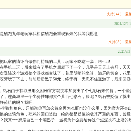
支持
(
44
)
盖楼
2021/12/6 1
是酷跑九年老玩家我相信酷跑会重现辉煌的我等我愿意
支持
(
8
)
盖楼
2021/8/3
玩家的情怀当做你们捞钱的工具，玩家不吃这一套，呵~tui!
老哥在手机上玩，后来我有了手机之后就下了一个，几乎是天天上去肝，天天
再次登陆这个游戏整个游戏都变味了，花里胡哨的坐骑，满屏的氪金，花里
咬牙玩了下去，前前后后氪了50元，终于有一天忍不住退游了，后来回游
。
爹，钻石由于获取没那么困难官方就变本加厉出了个七彩石来代替，一个坐
了，连商城里一个坐骑挂饰都卖个几百七彩石，脸呢？钻石被贬值了就出
静茹给的吗？我呸!
一换坐骑和角色，只能说你再怎么氪金再怎么肝也没什么用，因为官方还会
换的坐骑角色，辣鸡的回归奖励，给的都是贬值的极其严重的东西，曾经
？我真***想扇自己一个嘴巴子，当初为什么要给你这个烂泥扶不上墙的