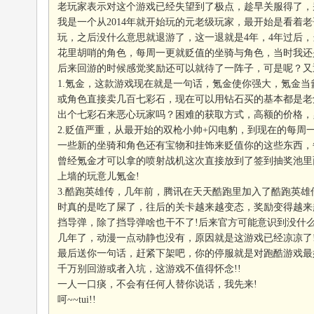
老玩家表示对这个游戏已经失望到了极点，趁早关服得了，别
我是一个从2014年就开始玩的元老级玩家，最开始是看着
玩，之后没什么意思就退游了，这一退就是4年，4年过后
花里胡哨的角色，每周一更就贬值的坐骑与角色，当时我还
后来回游的时候感觉奖励还可以就待了一阵子，可是呢？又
1.氪金，这款游戏现在就是一句话，氪金使你强大，氪金
或角色直接卖几百七彩石，现在可以用钻石买的基本都是老
出个七彩石来恶心玩家吗？困难的获取方式，高额的价格，
2.贬值严重，从最开始的双枪小帅+闪电豹，到现在的每
一些新的坐骑和角色还有宝物和挂饰来贬值你的这些东西，
曾经氪金才可以拿的喷射战机这次直接放到了签到抽奖池里
上墙的玩意儿氪金!
3.酷跑英雄传，几年前，腾讯在天天酷跑里加入了酷跑英
时真的是吃了屎了，往后的关卡越来越变态，奖励变得越来
挡导弹，除了挡导弹啥也干不了!后来官方可能意识到没什
几年了，动漫一点动静也没有，原因就是这游戏已经凉凉了
最后送你一句话，赶紧下架吧，你的停服就是对跑酷游戏最
千万别回游或者入坑，这游戏不值得怀念!!
一人一口痰，不会有任何人替你说话，我先来!
呵~~tui!!