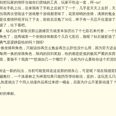
把玩家的情怀当做你们捞钱的工具，玩家不吃这一套，呵~tui!
老哥在手机上玩，后来我有了手机之后就下了一个，几乎是天天上去肝，天
，当我再次登陆这个游戏整个游戏都变味了，花里胡哨的坐骑，满屏的氪金
是仗着情怀咬牙玩了下去，前前后后氪了50元，终于有一天忍不住退游了
退了，往下看吧。
当爹，钻石由于获取没那么困难官方就变本加厉出了个七彩石来代替，一个
角色了，连商城里一个坐骑挂饰都卖个几百七彩石，脸呢？钻石被贬值了
勇气是梁静茹给的吗？我呸!
周一换坐骑和角色，只能说你再怎么氪金再怎么肝也没什么用，因为官方还
每周一换的坐骑角色，辣鸡的回归奖励，给的都是贬值的极其严重的东西
面，要脸不？我真***想扇自己一个嘴巴子，当初为什么要给你这个烂泥
雄传这一新的玩法，当初可能觉得送这送那的很良心，可是呢？现在我感觉
越敷衍，一个洛基称之为神宠结果只能挡导弹你敢信，是的，这玩意儿只
么热度就出了个同人动漫作品再过来捞一桶金，后面为什么不更新动漫了
!
好的奉献。