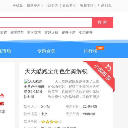
手机版
|
最新更新
|
下载分类
|
文章专区
|
视频专区
|
厂商列表
荣耀
和平精英
暗区突围
穿越火线
传奇手游
变态传奇
视市场
专题合集
排行榜
天天酷跑全角色坐骑解锁
版1.0.86.0防封版
天天酷跑破解版是修改了无限
的钻石钥匙，解锁了全部的角色坐
骑等等，你能够在这款游戏中体验
色
到最爽快的跑酷过程，再也不用担
心手残没有办法拿高分了，游戏还
酷
软件大小：
544M
更新时间：
21-04-08
是很经典的，玩法非常的不错，手
非常
感在同类游戏里面也是佼佼...
软件语言：
中文
应用平台：
Android
软件等级：