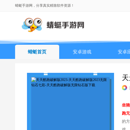
蜻蜓手游网，分享真实精致软件资源！
蜻蜓首页
安卓游戏
安卓
天
坐骑
跑无
的方
戏，