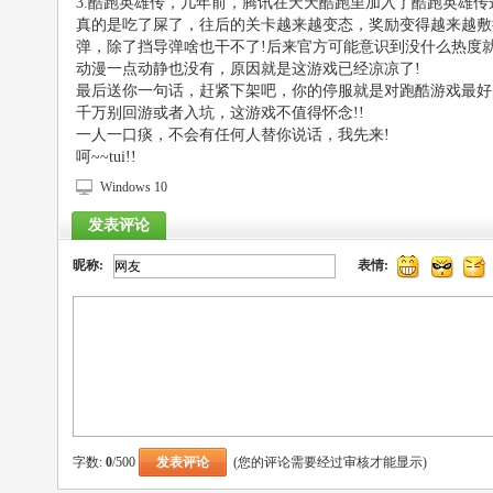
3.酷跑英雄传，几年前，腾讯在天天酷跑里加入了酷跑英雄
真的是吃了屎了，往后的关卡越来越变态，奖励变得越来越敷
弹，除了挡导弹啥也干不了!后来官方可能意识到没什么热度
动漫一点动静也没有，原因就是这游戏已经凉凉了!
最后送你一句话，赶紧下架吧，你的停服就是对跑酷游戏最好
千万别回游或者入坑，这游戏不值得怀念!!
一人一口痰，不会有任何人替你说话，我先来!
呵~~tui!!
Windows 10
发表评论
昵称:
表情:
字数:
0
/500
(您的评论需要经过审核才能显示)