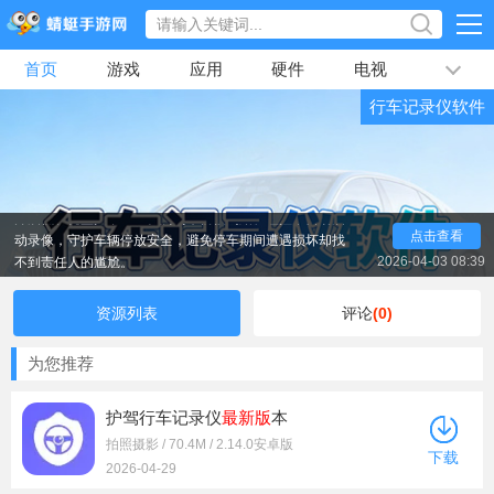
首页
游戏
应用
硬件
电视
排行榜
行车记录仪软件
专题
文章
视频
最新
除了核心的录像取证功能，行车记录仪软件还搭载多
种实用功能，适配车主日常出行的各类需求，让出行更安
心、更便捷。它支持停车监控模式，车辆熄火后，软件可
开启低功耗监控，一旦检测到车辆被剐蹭、碰撞，自动启
动录像，守护车辆停放安全，避免停车期间遭遇损坏却找
点击查看
不到责任人的尴尬。
2026-04-03 08:39
资源列表
评论
(0)
为您推荐
护驾行车记录仪
最新版
本
拍照摄影 / 70.4M / 2.14.0安卓版
下载
2026-04-29