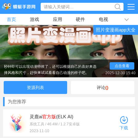
首页
游戏
应用
硬件
电视
排行榜
照片变漫画app大全
专题
文章
视频
最新
最近大家都在玩一种将自己的照片变成漫画照片的特
效，目前已经有很多的ai软件可以实现将照片变成漫画照
片了，今天蜻蜓手游网的小编给大家整理了一些真实好用
的动漫特效软件，大家只需要将自己的真人照片上传，几
秒钟即可以出现动漫特效了，还可以根据自己的喜好来选
点击查看
择风格和尺寸，赶快来试试看看自己动漫的样子吧。
2025-12-30 15:40
资源列表
评论
()
为您推荐
灵鹿ai
官方版
(ELK AI)
系统工具 / 46.4M / 1.2.7安卓版
下载
2023-11-10