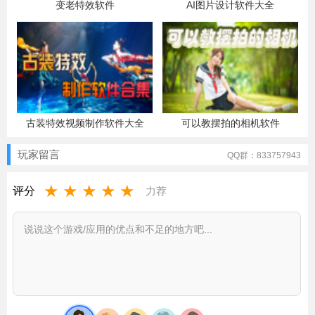
变老特效软件
AI图片设计软件大全
古装特效视频制作软件大全
可以教摆拍的相机软件
玩家留言
QQ群：833757943
★
★
★
★
★
评分
力荐