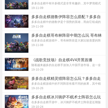
棋永恒之井获胜办法攻略
多多自走棋中有许多模式是非常有趣的，其中梦境模式
就深受玩家的喜爱，因为它比竞技模...
19-11-09
多多自走棋德鲁伊阵容怎么搭配？多多自
走棋德鲁伊阵容搭配详解
多多自走棋中的德鲁伊是个强势的英雄，而由它组成的
德鲁伊阵容也是非常厉害的，但是德...
19-11-09
多多自走棋哥布林阵容中期怎么玩 哥布林
阵容中期玩法
在多多自走棋游戏中，哥布林阵容是大家比较喜爱的阵
容，这个阵容在前期是非常强力的。...
19-11-08
《战歌竞技场》自走棋4V4开黑首播
随着越来越多的自走棋手游加入中国手游市场，这一全
新的游戏品类市场争夺已经进入了白...
19-10-29
多多自走棋精灵猎阵容怎么玩？多多自走
棋精灵猎玩法介绍
多多自走棋游戏中的不同阵容有着不同的效果，其中精
灵猎比较难成阵，但是一旦成阵强度...
19-10-26
多多自走棋冰川骑萨不眠术士阵容怎么玩
冰川骑萨不眠术士阵容推荐
在多多自走棋手游中，冰川骑萨不眠术士阵容是近期版
本的强势阵容，相信很多小伙伴都想...
19-10-24