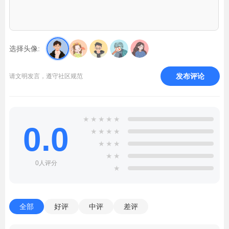
选择头像:
发布评论
请文明发言，遵守社区规范
★
★
★
★
★
0.0
★
★
★
★
★
★
★
★
★
0人评分
★
全部
好评
中评
差评