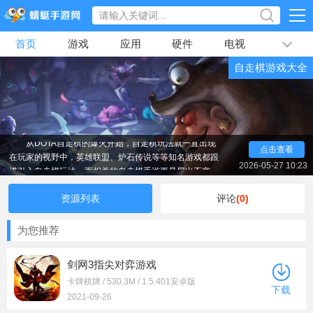
首页
游戏
应用
硬件
电视
排行榜
自走棋游戏大全
专题
文章
视频
最新
从DOTA自走棋的爆火开始，自走棋玩法就一直出现
点击查看
在玩家的视野中，英雄联盟、炉石传说等等知名游戏都跟
进引入自走棋玩法，而相关的自走棋手游更是层出不穷，
2026-05-27 10:23
自走棋玩法随机、刺激、轻松、节目效果好、上手快、操
作方便深受广大玩家的喜爱；在本页面下整理了大量的自
资源列表
评论
(0)
走棋手游，大家快来看看吧。
为您推荐
剑网3指尖对弈游戏
卡牌棋牌 / 530.3M / 1.5.401安卓版
下载
2021-09-26