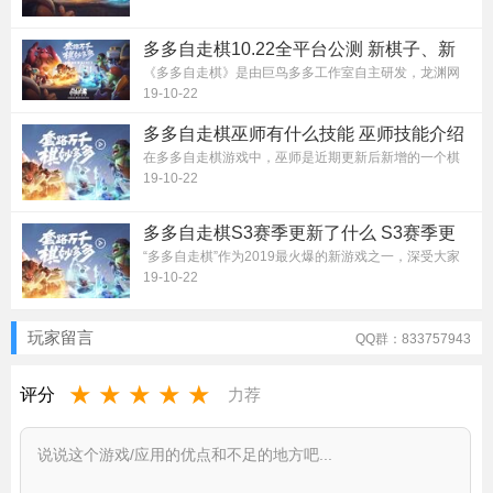
多多自走棋10.22全平台公测 新棋子、新
棋手、新赛季和新玩法震撼来袭
《多多自走棋》是由巨鸟多多工作室自主研发，龙渊网
络提供技术及发行的全新多人在线集...
19-10-22
多多自走棋巫师有什么技能 巫师技能介绍
在多多自走棋游戏中，巫师是近期更新后新增的一个棋
子，目前很多小伙伴对巫师还不是很...
19-10-22
多多自走棋S3赛季更新了什么 S3赛季更
新介绍
“多多自走棋”作为2019最火爆的新游戏之一，深受大家
的喜爱，游戏将于10月22日开启新...
19-10-22
玩家留言
QQ群：833757943
★
★
★
★
★
评分
力荐