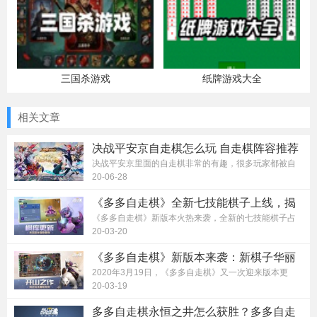
三国杀游戏
纸牌游戏大全
相关文章
决战平安京自走棋怎么玩 自走棋阵容推荐
攻略
决战平安京里面的自走棋非常的有趣，很多玩家都被自
走棋所吸引无法自拔，那在玩自走棋...
20-06-28
《多多自走棋》全新七技能棋子上线，揭
秘神秘占星者
《多多自走棋》新版本火热来袭，全新的七技能棋子占
星者震撼上线。这枚来自光羽族的萨...
20-03-20
《多多自走棋》新版本来袭：新棋子华丽
登场，棋盘大厅回归，新主题骑士证书上
2020年3月19日，《多多自走棋》又一次迎来版本更
线
新，本次更新惊喜多多：首个七技能新棋...
20-03-19
多多自走棋永恒之井怎么获胜？多多自走