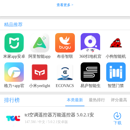
查看更多 >
精品推荐
米家app安卓
阿里智能app
布谷智联
360扫地机官
小狗智能机
版2026
官方版
APP
方版
器人app安卓
版
格力+app官
小米yeelight
ECOVACS
易庐智能生
智慧门禁
方版
智能灯app
HOME(科沃
活app官方版
app（扬飞智
斯空气净化
能门禁）
排行榜
本类最新
最热排行
评分最高
器app官方
版)
tcl空调遥控器万能遥控器 5.0.2.1安
卓版
147.5M / 中文 / 5.0.2.1安卓版
下载