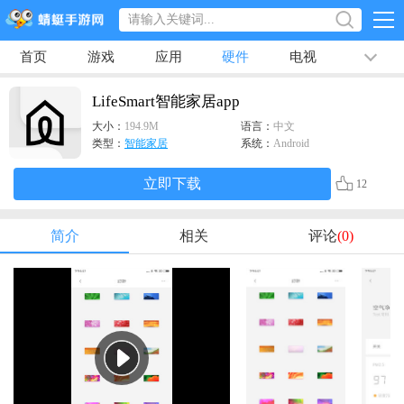
首页
游戏
应用
硬件
电视
排行榜
专题
文章
视频
最新
LifeSmart智能家居app
大小：
194.9M
语言：
中文
类型：
智能家居
系统：
Android
立即下载
12
简介
相关
评论
(0)