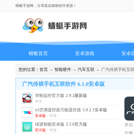
蜻蜓手游网，分享真实精致软件资源！
蜻蜓首页
安卓游戏
安卓
排行榜
您的位置：
首页
→
智能硬件
→
汽车互联
→ 广汽传祺手机互联软
广汽传祺手机互联软件 6.1.0安卓版
华制远控官方版
2.9.2最新版
中文
/
tcl空调遥控器万能遥控器
5.0.2.1安卓版
安卓版
/
中文
/
绿源智能安卓版
3.3.6官方版
类别
官方版
/
中文
/
官网