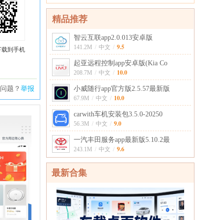
精品推荐
智云互联app2.0.013安卓版
9.5
141.2M
/
中文
/
下载到手机
起亚远程控制app安卓版(Kia Co
10.0
208.7M
/
中文
/
问题？
举报
小威随行app官方版2.5.57最新版
10.0
67.9M
/
中文
/
carwith车机安装包3.5.0-20250
9.0
56.3M
/
中文
/
一汽丰田服务app最新版5.10.2最
9.6
243.1M
/
中文
/
最新合集