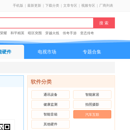
手机版
|
最新更新
|
下载分类
|
文章专区
|
视频专区
|
厂商列表
荣耀
和平精英
暗区突围
穿越火线
传奇手游
变态传奇
能硬件
电视市场
专题合集
软件分类
通讯设备
智能家居
健康监测
拍照摄影
智能音箱
汽车互联
其他硬件