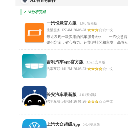
AI智能推荐
✓ AI分析完成
一汽悦意官方版
1.0.0 安卓版
生活服务
·
127.4M
·
26-06-28
·
中文
最近发现一款实用的汽车服务App——一汽悦意
键付定金，省心省力。还能进社区和车友、高管
吉利汽车app官方版
3.52.1安卓版
汽车互联
·
141.2M
·
26-06-23
·
中文
长安汽车最新版
4.6.4安卓版
汽车互联
·
548.0M
·
26-01-26
·
中文
上汽大众超级App
5.0.4安卓版