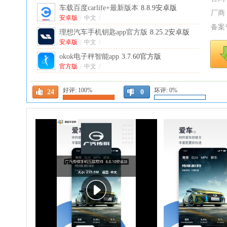
车载百度carlife+最新版本
8.8.9安卓版
厂商
安卓版
/
中文
/
备案
理想汽车手机钥匙app官方版
8.25.2安卓版
安卓版
/
中文
/
okok电子秤智能app
3.7.60官方版
官方版
/
中文
/
叮叮智能最新app版本
1.6.4.9安卓版
好评:
100%
坏评:
0%
安卓版
/
中文
/
24
0
autodvr行车记录仪app
1.106.20260803安卓
版
安卓版
/
中文
/
MG Live(MGLive最新版)
2.2.2安卓版
安卓版
/
中文
/
舒适智联app官方版
2.4.4安卓版
安卓版
/
中文
/