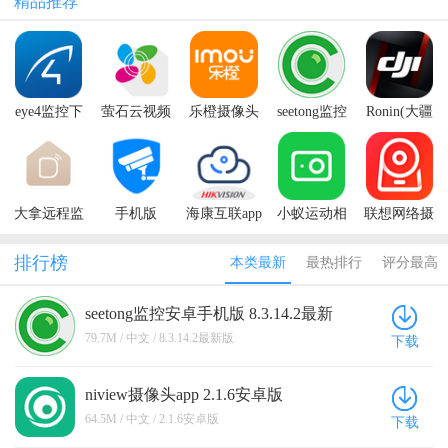
精品推荐
eye4监控下
萤石云视频
乐橙摄像头
seetong监控
Ronin(大疆
官方
手机客户端
安卓手机版
如影手机
APP)
大拿远程监
手机版
海康互联app
小蚁运动相
联想网络摄
控app
TPLINK安
机手机app
像机app(联
防系统
想摄像机)
排行榜
本类最新
最热排行
评分最高
seetong监控安卓手机版 8.3.14.2最新
版
79.7M / 中文 / 8.3.14.2最新版
下载
niview摄像头app 2.1.6安卓版
64.5M / 中文 / 2.1.6安卓版
下载