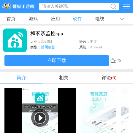
首页
游戏
应用
硬件
电视
排行榜
专题
文章
视频
最新
和家亲监控app
大小：
292.9M
语言：
中文
类型：
拍照摄影
系统：
Android
立即下载
75
简介
相关
评论
(6)