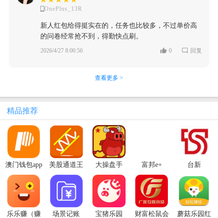
OnePlus_13R
新人红包给得挺实在的，任务也比较多，不过单价高
的问卷经常抢不到，得勤快点刷。
2026/4/27 8:00:56
0
回复
查看更多 >
精品推荐
澳门钱包app
美股通道王
大操盘手
富邦e+
台新
官方最新版
phoneEZ手
(MPay)
机版
乐乐赚（赚
场景记账
宝猪乐园
财富松鼠会
蘑菇乐园红