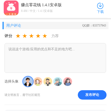
赚点零花钱 1.4.1安卓版
8.4M / 中文 / 1.4.1安卓版
下载
用户评论
QQ群：833757943
★
★
★
★
★
评分
力荐
选择头像:
发布评论
请文明发言，遵守社区规范