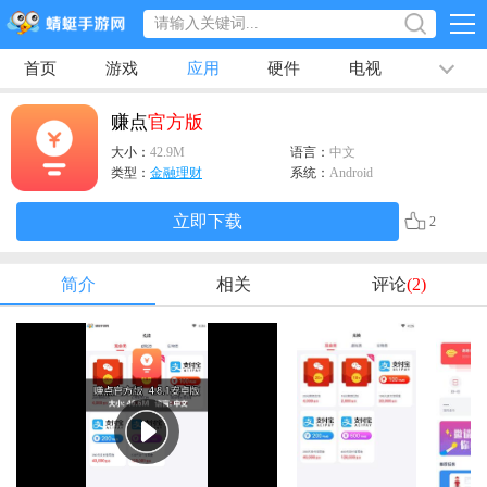
首页
游戏
应用
硬件
电视
排行榜
专题
文章
视频
最新
赚点
官方版
大小：
42.9M
语言：
中文
类型：
金融理财
系统：
Android
立即下载
2
简介
相关
评论
(2)