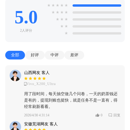
★
★
★
★
★
5.0
★
★
★
★
★
★
★
★
★
2人评分
★
全部
好评
中评
差评
山西网友 客人
Vivo_X200_Ultra
用了段时间，每天抽空做几个问卷，一天的奶茶钱还
是有的，提现到账也挺快，就是任务不是一直有，得
经常刷新看看。
2026/4/30 4:31:14
0
回复
安徽芜湖网友 客人