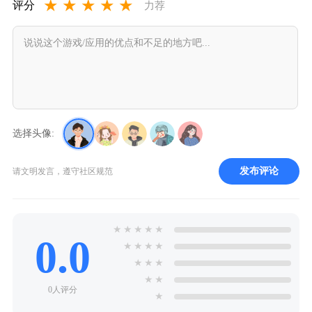
★
★
★
★
★
评分
力荐
选择头像:
发布评论
请文明发言，遵守社区规范
★
★
★
★
★
0.0
★
★
★
★
★
★
★
★
★
0人评分
★