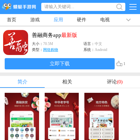
首页
游戏
应用
硬件
电视
排行榜
专题
文章
视频
最新
善融商务app
最新版
大小：
70.5M
语言：
中文
类型：
网络购物
系统：
Android
立即下载
1
简介
相关
评论
(0)