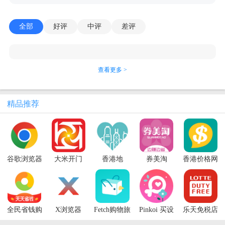
全部
好评
中评
差评
查看更多 >
精品推荐
谷歌浏览器
大米开门
香港地
券美淘
香港价格网
app(Chrome)
HKDay
price app最
新版
全民省钱购
X浏览器
Fetch购物旅
Pinkoi 买设
乐天免税店
友
计
手机版