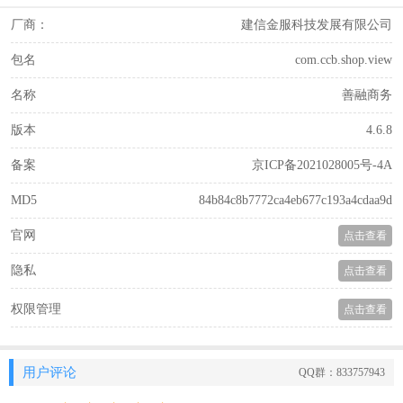
厂商：
建信金服科技发展有限公司
包名
com.ccb.shop.view
名称
善融商务
版本
4.6.8
备案
京ICP备2021028005号-4A
MD5
84b84c8b7772ca4eb677c193a4cdaa9d
官网
点击查看
隐私
点击查看
权限管理
点击查看
用户评论
QQ群：833757943