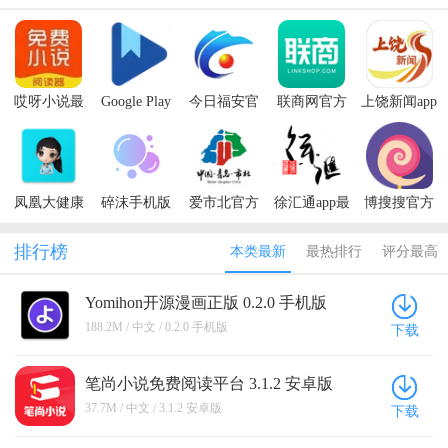
哎呀小说最
Google Play
今日福安官
联商网官方
上饶新闻app
新版本
图书官方正
方正版
正版
版
凤凰大健康
碎沫手机版
爱市北官方
徐汇通app最
博搜搜官方
最新版2026
版
新版
正版
排行榜
本类最新
最热排行
评分最高
Yomihon开源漫画正版 0.2.0 手机版
188.2M / 中文 / 0.2.0 手机版
下载
笔尚小说免费阅读平台 3.1.2 安卓版
37.7M / 中文 / 3.1.2 安卓版
下载