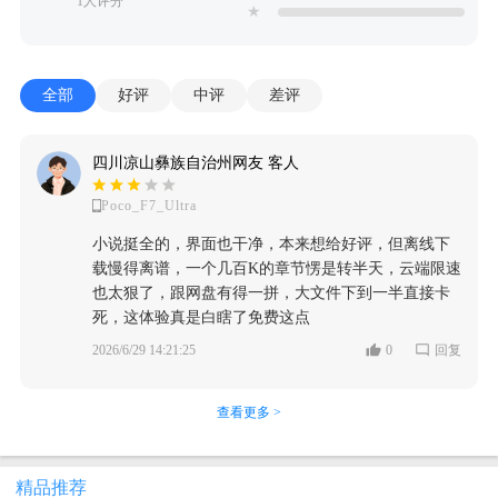
1人评分
★
全部
好评
中评
差评
四川凉山彝族自治州网友 客人
Poco_F7_Ultra
小说挺全的，界面也干净，本来想给好评，但离线下
载慢得离谱，一个几百K的章节愣是转半天，云端限速
也太狠了，跟网盘有得一拼，大文件下到一半直接卡
死，这体验真是白瞎了免费这点
2026/6/29 14:21:25
0
回复
查看更多 >
精品推荐