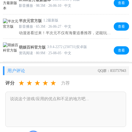
查看
影音播放 · 98.5M · 26-06-10 · 中文
1.2最新版
半次元官方版
影音播放 · 65.3M · 26-06-27 · 中文
查看
动漫迷看过来！半次元不仅有海量追番推荐，还能玩看
图猜漫小游戏秀眼力，更有亲子画板让全家一起创作。
刷番、答题、画画一键搞定，日常娱乐学习的好帮手，
3.9.4-2272 (250731)安卓版
萌娘百科官方版
快来体验吧！
查看
资讯阅读 · 80.9M · 25-08-05 · 中文
用户评论
QQ群：833757943
★
★
★
★
★
评分
力荐