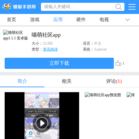
首页
游戏
应用
硬件
电视
排行榜
专题
文章
视频
最新
喵萌社区app
大小：
32.8M
语言：
中文
类型：
资讯阅读
系统：
Android
立即下载
1
简介
相关
评论
(1)