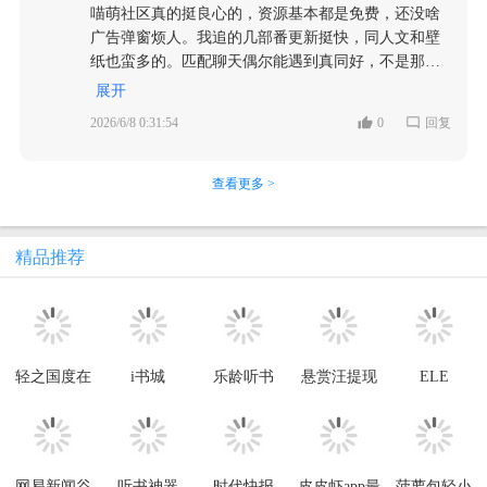
喵萌社区真的挺良心的，资源基本都是免费，还没啥
广告弹窗烦人。我追的几部番更新挺快，同人文和壁
纸也蛮多的。匹配聊天偶尔能遇到真同好，不是那种
机器人尬聊。用了小半年了，感觉比某些付费平台实
展开
在多了，二次元宅表示满意
2026/6/8 0:31:54
0
回复
查看更多 >
精品推荐
轻之国度在
i书城
乐龄听书
悬赏汪提现
ELE
线轻小说文
版
reader(爱阅
库(LK)
读)
网易新闻谷
听书神器
时代快报
皮皮虾app最
菠萝包轻小