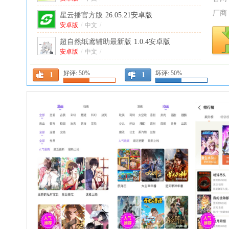
厂商
星云播官方版
26.05.21安卓版
安卓版
/
中文
/
超自然纸鸢辅助最新版
1.0.4安卓版
安卓版
/
中文
/
M64Plus FZ正版
3.0.335 (beta)-free安卓版
好评:
50%
坏评:
50%
1
1
安卓版
/
中文
/
智慧得益软件
2.0.0安卓版
安卓版
/
中文
/
天天开单最新版本
13.7.0手机版
中文
/
电视必备应用市场TV版官方版
2.0.4 安卓版
安卓版
/
中文
/
曦码输入法
2.3.1安卓版
安卓版
/
中文
/