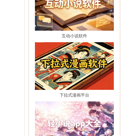
互动小说软件
下拉式漫画平台