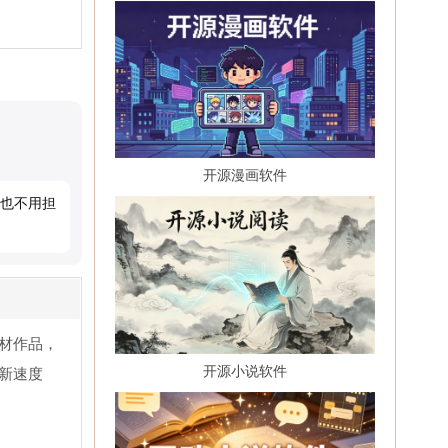
开源漫画软件
再也不用担
材作品，
开源小说软件
新速度