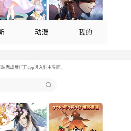
装完成后打开app进入到主界面。