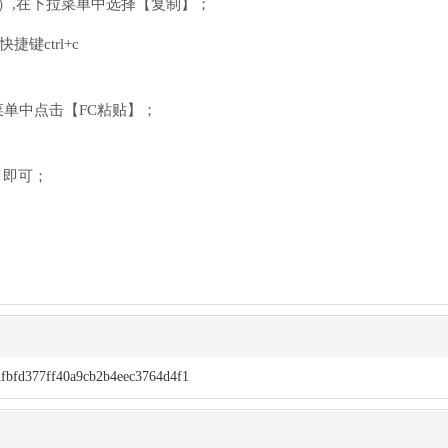
）,在下拉菜单中选择【复制】；
键ctrl+c
单中点击【FC粘贴】；
】即可；
fbfd377ff40a9cb2b4eec3764d4f1