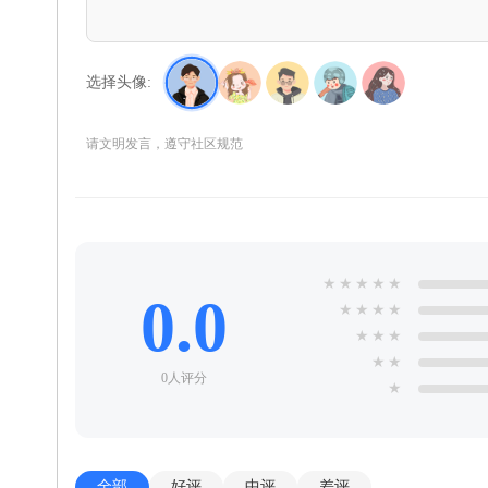
选择头像:
请文明发言，遵守社区规范
★
★
★
★
★
0.0
★
★
★
★
★
★
★
★
★
0人评分
★
全部
好评
中评
差评