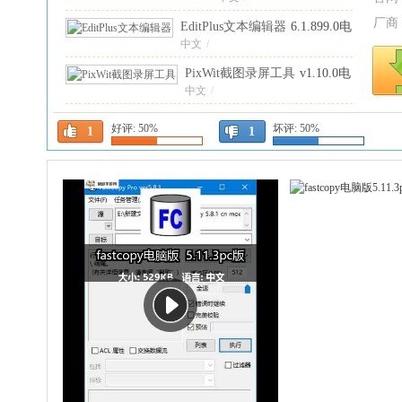
厂商
EditPlus文本编辑器
6.1.899.0电
脑版
中文
/
PixWit截图录屏工具
v1.10.0电
脑版
中文
/
火狐浏览器pc版官方
好评:
50%
坏评:
50%
1
1
版(Firefox)
中文
/
152.0.1最
新版
Good Sync绿色版
12.11.4.4电脑
版
中文
/
the L直播助手PC版
5.54.10最新
版
中文
/
BitFunAI辅助编程工具
0.1.1
中文版
中文版
/
中文
/
Edge浏览器电脑版安装包
官方版
149.0.4022.80官方正式
/
中文
/
版