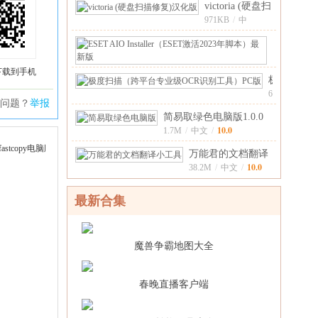
victoria (硬盘扫
描修复)汉化版
971KB
/
中
6.6
文
/
ESET
AIO
2.4M
/
中
Installer
下载到手机
6.6
极
文
/
激
度
67.1M
/
活
问题？
举报
中
扫
5.0
简易取绿色电脑版1.0.0
文
/
描
10.0
1.7M
/
中文
/
（跨
平
万能君的文档翻译
台
10.0
小工具0.1最新
38.2M
/
中文
/
专
业
最新合集
级
OCR
识
魔兽争霸地图大全
别
春晚直播客户端