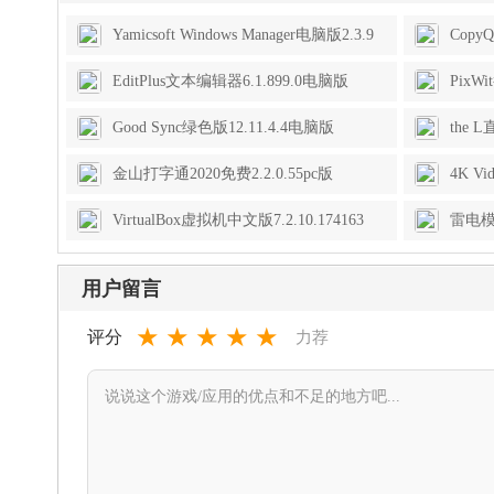
Yamicsoft Windows Manager电脑版2.3.9
Copy
绿色版
电脑
EditPlus文本编辑器6.1.899.0电脑版
PixW
Good Sync绿色版12.11.4.4电脑版
the 
金山打字通2020免费2.2.0.55pc版
4K Vi
中文
VirtualBox虚拟机中文版7.2.10.174163
雷电模
便携版
用户留言
★
★
★
★
★
评分
力荐