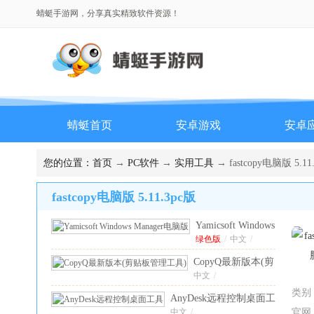
蜻蜓手游网，分享真实精致软件资源！
蜻蜓首页
安卓游戏
安卓
您的位置：
首页
→
PC软件
→
实用工具
→ fastcopy电脑版 5.11
fastcopy电脑版 5.11.3pc版
Yamicsoft Windows
Manager电脑版
绿色版
/
中文
/
2.3.9绿色版
CopyQ最新版本(剪
贴板管理工
中文
/
具)
16.0.0电脑版
类别
AnyDesk远程控制桌面工
具
中文
9.7.7pc版
/
官网