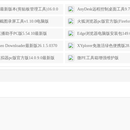
Q最新版本(剪贴板管理工具)16.0.0
AnyDesk远程控制桌面工具9.7.
版
it截图录屏工具v1.10.0电脑版
火狐浏览器pc版官方版(Firefox)1
最新版
L直播助手PC版5.54.10最新版
Edge浏览器电脑版安装包149.0.
官方正式版
deo Downloader最新版26.1.5.0370
XYplorer免激活绿色便携版28.3
版
电脑版
拟器pc版官方版14.0.9.0最新版
微PE工具箱增强维护版
v2.32026.06.15iso镜像版