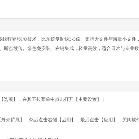
具，多线程异步I/O技术，比系统复制快3-5倍。支持大文件与海量小文件，
件、断点续传。绿色免安装、右键集成，轻量高效，适合日常与专业
栏中的【选项】，在其下拉菜单中点击打开【主要设置】；
【外壳扩展】，然后点击右侧【启用】，最后点击【应用】，关闭软