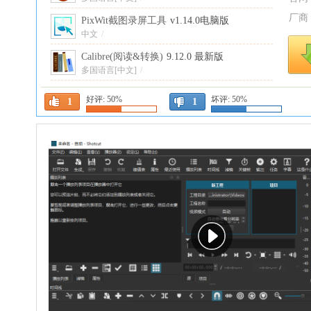
厂商
PixWit截图录屏工具
v1.14.0电脑版
中文
/
Calibre(阅读&转换)
9.12.0 最新版
多国语言[中文]
/
闪豆视频下载器2026最新版
2026.07.29 最新
好评:
50%
坏评:
50%
1
1
版
中文
/
EmEditor编辑器电脑版
26.2.4 中文版
中文版
/
中文
/
谷歌浏览器增强版(Google
Chrome)
多国语言[中文]
151.0.7922.72 电脑版
/
FastStone Capture绿色版(屏幕截图)
11.3最新
版
中文
/
Subtitle Edit便携版(开源字幕编辑器)
5.1.0 电
脑版
多国语言[中文]
/