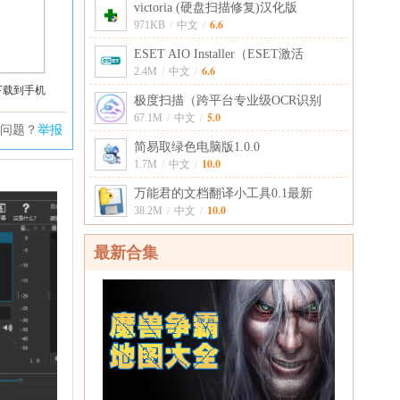
victoria (硬盘扫描修复)汉化版
6.6
971KB
/
中文
/
ESET AIO Installer（ESET激活
6.6
2.4M
/
中文
/
下载到手机
极度扫描（跨平台专业级OCR识别
5.0
67.1M
/
中文
/
问题？
举报
简易取绿色电脑版1.0.0
10.0
1.7M
/
中文
/
万能君的文档翻译小工具0.1最新
10.0
38.2M
/
中文
/
最新合集