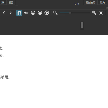
效。
表。
剪辑够用。