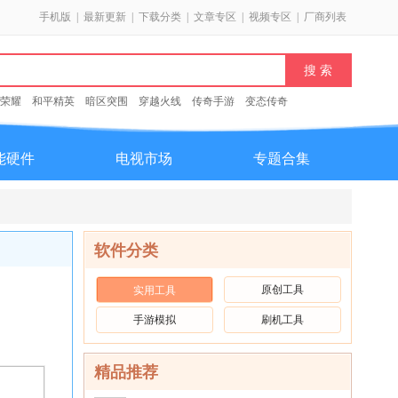
手机版
|
最新更新
|
下载分类
|
文章专区
|
视频专区
|
厂商列表
荣耀
和平精英
暗区突围
穿越火线
传奇手游
变态传奇
能硬件
电视市场
专题合集
软件分类
原创工具
实用工具
手游模拟
刷机工具
精品推荐