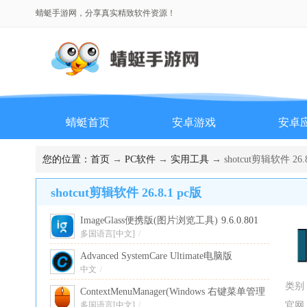
蜻蜓手游网，分享真实精致软件资源！
蜻蜓首页
安卓游戏
安卓
排行榜
您的位置：
首页
→
PC软件
→
实用工具
→ shotcut剪辑软件 26.8
shotcut剪辑软件 26.8.1 pc版
ImageGlass便携版(图片浏览工具)
9.6.0.801
最新版
多国语言[中文]
/
Advanced SystemCare Ultimate电脑版
中文
19.1.0.176 PC版
/
类别
ContextMenuManager(Windows 右键菜单管理
器)
多国语言[中文]
4.0.0.7 单文件版
/
官网