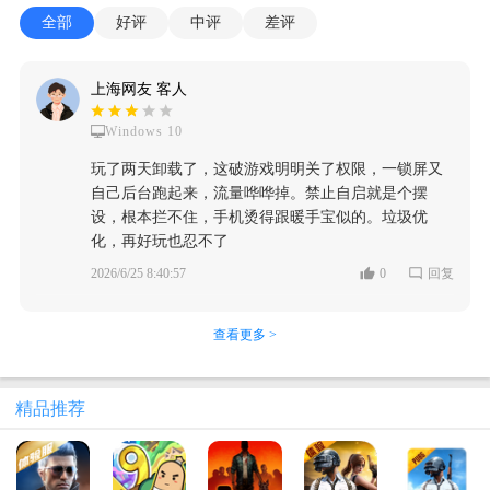
全部
好评
中评
差评
上海网友 客人
Windows 10
玩了两天卸载了，这破游戏明明关了权限，一锁屏又
自己后台跑起来，流量哗哗掉。禁止自启就是个摆
设，根本拦不住，手机烫得跟暖手宝似的。垃圾优
化，再好玩也忍不了
2026/6/25 8:40:57
0
回复
查看更多 >
精品推荐