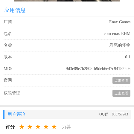
应用信息
厂商：
Enax Games
包名
com.enax.EHM
名称
邪恶的怪物
版本
6.1
MD5
9d3e89e7b2808fb9deb6e47c941522e6
官网
点击查看
权限管理
点击查看
用户评论
QQ群：833757943
★
★
★
★
★
评分
力荐