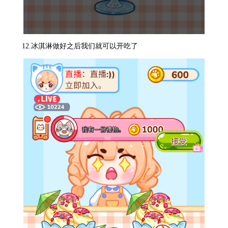
12.冰淇淋做好之后我们就可以开吃了