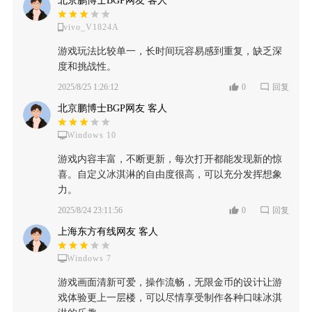
北京鹏博士BGP网友 客人
vivo_V1824A
游戏玩法比较单一，长时间玩容易感到重复，缺乏深
度和挑战性。
2025/8/25 1:26:12
0
回复
北京鹏博士BGP网友 客人
Windows 10
游戏内容丰富，不断更新，每次打开都能发现新的惊
喜。自定义冰淇淋的自由度很高，可以充分发挥想象
力。
2025/8/24 23:11:56
0
回复
上海东方有线网友 客人
Windows 7
游戏画面清新可爱，操作流畅，无限金币的设计让游
戏体验更上一层楼，可以尽情享受制作各种口味冰淇