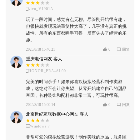
vivo_V1901A
玩了一段时间，感觉有点无聊。尽管刚开始很有趣，
但很快就发现玩法重复性太高了，几乎没有真正的挑
战性。所有的东西都唾手可得，反而失去了经营的乐
趣。
2025/8/18 15:40:21
0
回复
重庆电信网友 客人
HONOR_PRA-AL00
完美的时间杀手！如果你喜欢模拟经营和制作类游
戏，这绝对不会让你失望。从零开始建立自己的甜品
帝国，各种装饰和配料都非常丰富，可玩性很高。
2025/8/18 15:09:14
0
回复
北京世纪互联数据中心网友 客人
Windows 7
非常可爱的模拟经营游戏！制作美味的冰品，服务顾