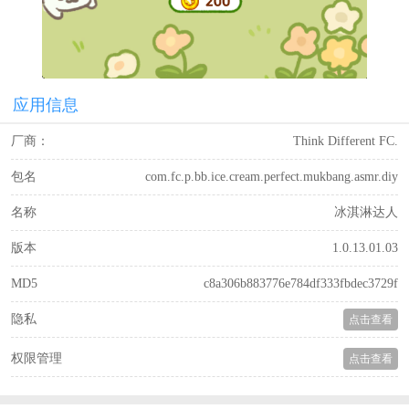
应用信息
厂商：
Think Different FC.
包名
com.fc.p.bb.ice.cream.perfect.mukbang.asmr.diy
名称
冰淇淋达人
版本
1.0.13.01.03
MD5
c8a306b883776e784df333fbdec3729f
隐私
点击查看
权限管理
点击查看