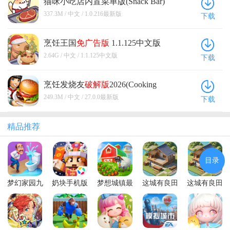
猫咪小吃店内置菜单版(Snack Bar)
1.0.216
最新版
337.3M / 中文 / 1.0.216最新版
下载
烹饪王国
免广告版
1.1.125中文版
2.64G / 中文 / 1.1.125中文版
下载
烹饪发烧友
破解版
2026(Cooking
Fever) 27.0.0
最新版
249.3M / 中文 / 27.0.0最新版
下载
精品推荐
目录
梦幻家园九
奶块手机版
梦想城镇最
这城有良田
这城有良田
游版最新版
新版本
九游最新版
最新版