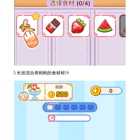
5.长按混合将刚刚的食材榨汁