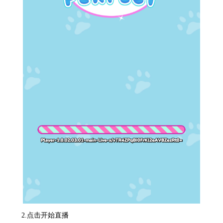
2.点击开始直播