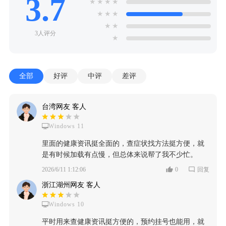
3.7
★
★
★
★
★
★
★
★
★
3人评分
★
全部
好评
中评
差评
台湾网友 客人
Windows 11
里面的健康资讯挺全面的，查症状找方法挺方便，就
是有时候加载有点慢，但总体来说帮了我不少忙。
2026/6/11 1:12:06
0
回复
浙江湖州网友 客人
Windows 10
平时用来查健康资讯挺方便的，预约挂号也能用，就