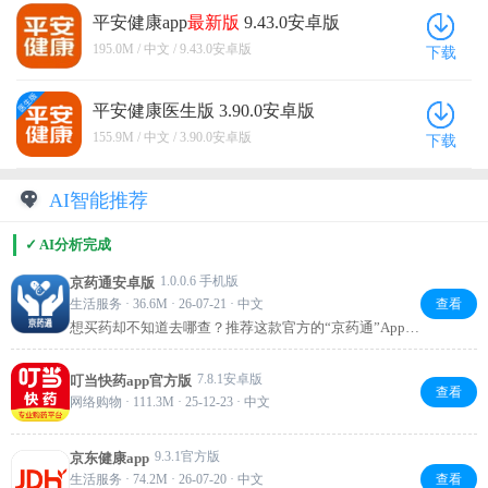
平安健康app
最新版
9.43.0安卓版
195.0M / 中文 / 9.43.0安卓版
下载
平安健康医生版 3.90.0安卓版
155.9M / 中文 / 3.90.0安卓版
下载
AI智能推荐
✓ AI分析完成
1.0.0.6 手机版
京药通安卓版
生活服务 · 36.6M · 26-07-21 · 中文
查看
想买药却不知道去哪查？推荐这款官方的“京药通”App，
能查药品详情、找附近药店，还能咨询身边药师，用药
更安心。日常备药、急用买药，打开它就够了！
7.8.1安卓版
叮当快药app官方版
查看
网络购物 · 111.3M · 25-12-23 · 中文
9.3.1官方版
京东健康app
生活服务 · 74.2M · 26-07-20 · 中文
查看