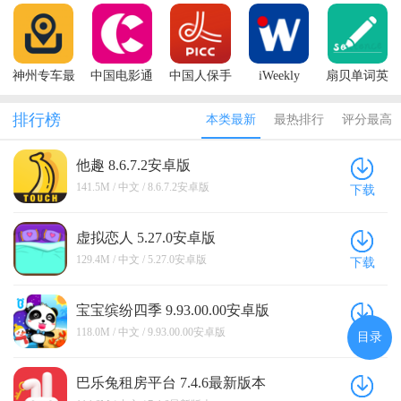
本
机客户端官
播姬App
机营业厅最
方版
新版本
神州专车最
中国电影通
中国人保手
iWeekly
扇贝单词英
新版本
手机app
机app官方版
语版
排行榜
本类最新
最热排行
评分最高
他趣 8.6.7.2安卓版
141.5M / 中文 / 8.6.7.2安卓版
下载
虚拟恋人 5.27.0安卓版
129.4M / 中文 / 5.27.0安卓版
下载
宝宝缤纷四季 9.93.00.00安卓版
118.0M / 中文 / 9.93.00.00安卓版
下载
目录
巴乐兔租房平台 7.4.6最新版本