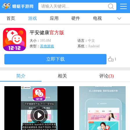
首页
游戏
应用
硬件
电视
排行榜
专题
文章
视频
最新
平安健康
官方版
大小：
195.0M
语言：
中文
类型：
其他游戏
系统：
Android
立即下载
1
简介
相关
评论
(3)