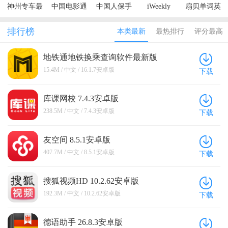
神州专车最
中国电影通
中国人保手
iWeekly
扇贝单词英
新版本
手机app
机app官方版
语版
排行榜
本类最新
最热排行
评分最高
地铁通地铁换乘查询软件最新版
16.1.7安卓版
15.4M / 中文 / 16.1.7安卓版
下载
库课网校 7.4.3安卓版
238.5M / 中文 / 7.4.3安卓版
下载
友空间 8.5.1安卓版
407.7M / 中文 / 8.5.1安卓版
下载
搜狐视频HD 10.2.62安卓版
192.3M / 中文 / 10.2.62安卓版
下载
德语助手 26.8.3安卓版