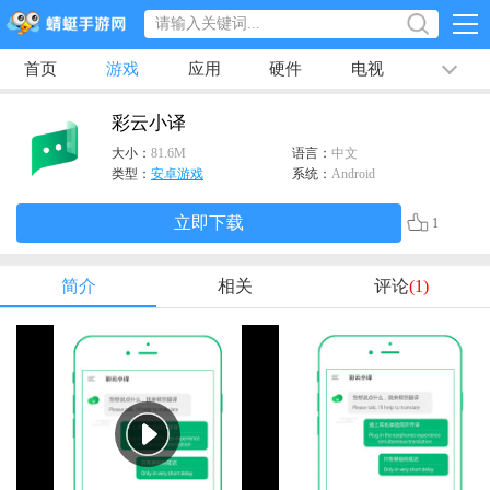
首页
游戏
应用
硬件
电视
排行榜
专题
文章
视频
最新
彩云小译
大小：
81.6M
语言：
中文
类型：
安卓游戏
系统：
Android
立即下载
1
简介
相关
评论
(1)