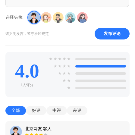
选择头像:
发布评论
请文明发言，遵守社区规范
★
★
★
★
★
4.0
★
★
★
★
★
★
★
★
★
1人评分
★
全部
好评
中评
差评
北京网友 客人