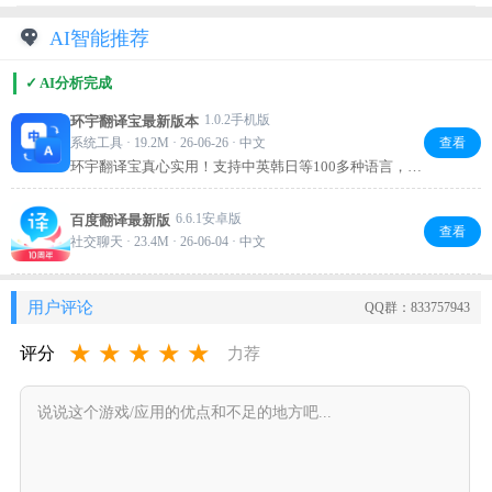
AI智能推荐
✓ AI分析完成
1.0.2手机版
环宇翻译宝最新版本
系统工具 · 19.2M · 26-06-26 · 中文
查看
环宇翻译宝真心实用！支持中英韩日等100多种语言，文
字、图片、语音都能翻，语音翻译又快又准，还能直接
复制文字。工作学习、出国旅游带上它，沟通无障碍，
6.6.1安卓版
百度翻译最新版
强烈推荐试试！
查看
社交聊天 · 23.4M · 26-06-04 · 中文
用户评论
QQ群：833757943
★
★
★
★
★
评分
力荐