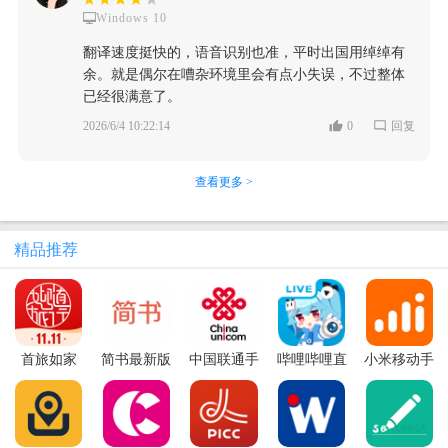
Windows 10
翻译速度挺快的，语音识别也准，平时出国用绰绰有
余。就是偶尔在嘈杂环境里会有点小失误，不过整体
已经很满意了。
2026/6/4 10:22:14
0
回复
查看更多 >
精品推荐
首旅如家
简书最新版
中国联通手
哔哩哔哩直
小米移动手
本
机客户端官
播姬App
机营业厅最
方版
新版本