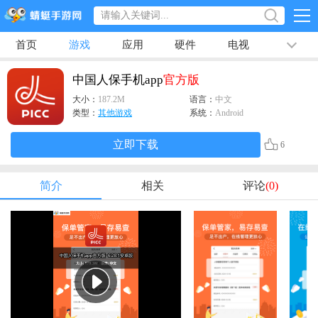
首页
游戏
应用
硬件
电视
排行榜
专题
文章
视频
最新
中国人保手机app
官方版
大小：
187.2M
语言：
中文
类型：
其他游戏
系统：
Android
立即下载
6
简介
相关
评论
(0)