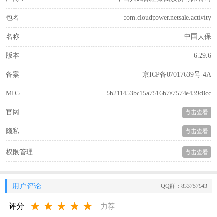
包名
com.cloudpower.netsale.activity
名称
中国人保
版本
6.29.6
备案
京ICP备07017639号-4A
MD5
5b211453bc15a7516b7e7574e439c8cc
官网
点击查看
隐私
点击查看
权限管理
点击查看
用户评论
QQ群：833757943
★
★
★
★
★
评分
力荐