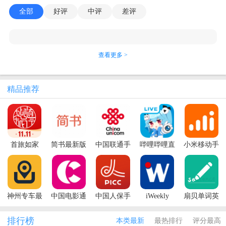
全部
好评
中评
差评
查看更多 >
精品推荐
首旅如家
简书最新版
中国联通手
哔哩哔哩直
小米移动手
本
机客户端官
播姬App
机营业厅最
方版
新版本
神州专车最
中国电影通
中国人保手
iWeekly
扇贝单词英
新版本
手机app
机app官方版
语版
排行榜
本类最新
最热排行
评分最高