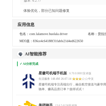
版本: 6.2.77
体验优化，部分已知问题修复
应用信息
包名：
com.lalamove.huolala.driver
名称：
货拉
MD5值：
836ce4c64188f31fabfe21d4ed622650
AI智能推荐
✓ AI分析完成
星徽司机端手机版
6.70.0.0001安卓版
生活服务
·
148.4M
·
26-07-14
·
中文
星徽司机端专注高端出行，融合航空接送与豪华
驰单、赚高品质订单？值得试试！
美团骑手
13.6.5.6136安卓版