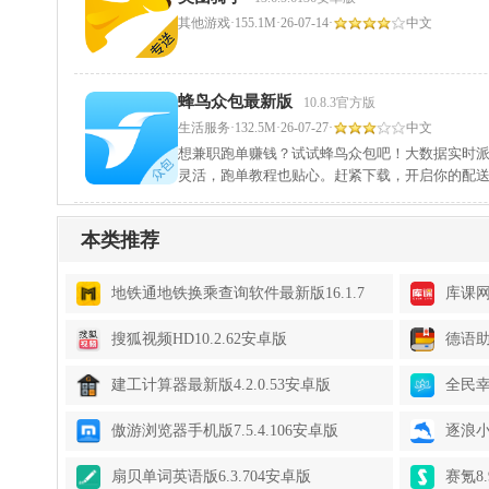
其他游戏
·
155.1M
·
26-07-14
·
中文
蜂鸟众包最新版
10.8.3官方版
生活服务
·
132.5M
·
26-07-27
·
中文
想兼职跑单赚钱？试试蜂鸟众包吧！大数据实时
灵活，跑单教程也贴心。赶紧下载，开启你的配
本类推荐
地铁通地铁换乘查询软件最新版16.1.7
库课网
安卓版
搜狐视频HD10.2.62安卓版
德语助
建工计算器最新版4.2.0.53安卓版
全民幸
傲游浏览器手机版7.5.4.106安卓版
逐浪小
扇贝单词英语版6.3.704安卓版
赛氪8.