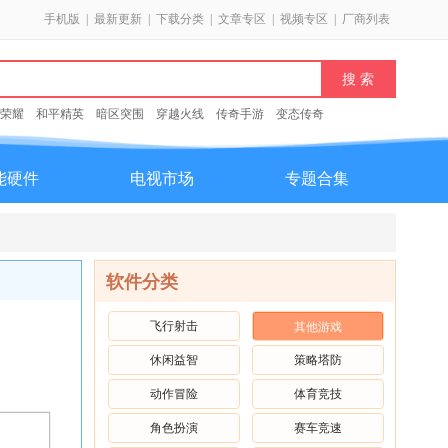
手机版
|
最新更新
|
下载分类
|
文章专区
|
视频专区
|
厂商列表
荣耀
和平精英
暗区突围
穿越火线
传奇手游
变态传奇
能硬件
电视市场
专题合集
软件分类
飞行射击
其他游戏
休闲益智
策略塔防
动作冒险
体育竞技
角色扮演
赛车竞速