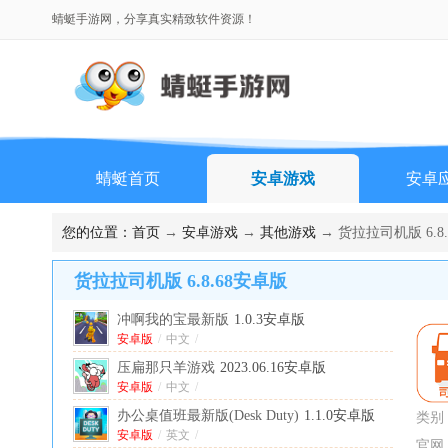
蜻蜓手游网，分享真实精致软件资源！
蜻蜓首页
安卓游戏
安卓
排行榜
您的位置：
首页
→
安卓游戏
→
其他游戏
→ 货拉拉司机版 6.8
货拉拉司机版 6.8.68安卓版
冲啊我的宝最新版
1.0.3安卓版
安卓版
/
中文
/
压扁那只羊游戏
2023.06.16安卓版
安卓版
/
中文
/
办公桌值班最新版(Desk Duty)
1.1.0安卓版
类别
安卓版
/
英文
/
官网