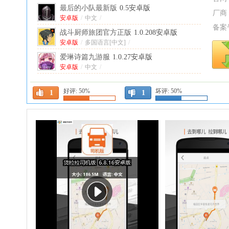
最后的小队最新版
0.5安卓版
厂商
安卓版
/
中文
/
备案
战斗厨师旅团官方正版
1.0.208安卓版
安卓版
/
多国语言[中文]
/
爱琳诗篇九游服
1.0.27安卓版
安卓版
/
中文
/
漫无止境最新版本(Endless Wander)
4.0.25安
好评:
50%
坏评:
50%
卓版
安卓版
/
中文
/
1
1
异世界废物摆烂崛起之无限启灵免广告版
安卓版
1.26.08010001安卓版
/
中文
/
开荒手游
1.1.3安卓版
安卓版
/
中文
/
听说这里有怪兽内置菜单版
3.0.1折相思版
中文
/