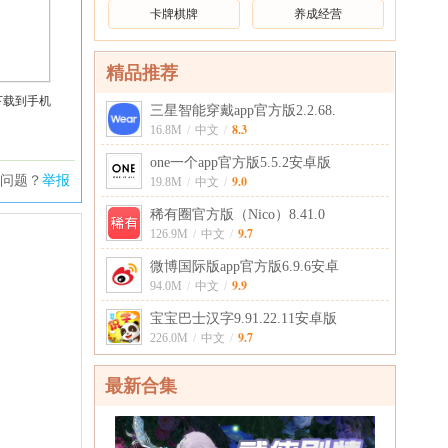
卡牌棋牌
养成经营
精品推荐
下载到手机
三星智能穿戴app官方版2.2.68.
8.3
16.8M
/
中文
/
one一个app官方版5.5.2安卓版
问题？
举报
9.0
19.8M
/
中文
/
稀有圈官方版（Nico）8.41.0
9.7
126.9M
/
中文
/
微博国际版app官方版6.9.6安卓
9.9
94.0M
/
中文
/
宝宝巴士汉字9.91.22.11安卓版
9.7
226.0M
/
中文
/
最新合集