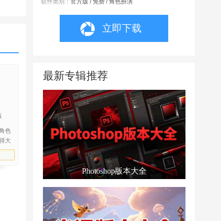
软件类别：
官方版 / 免费 / 角色扮演
立即下载
最新专辑推荐
版
角色
得大
精
Photoshop版本大全