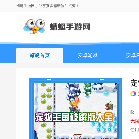
蜻蜓手游网，分享真实精致软件资源！
蜻蜓首页
安卓游戏
安卓
宠
险，
无限
使用