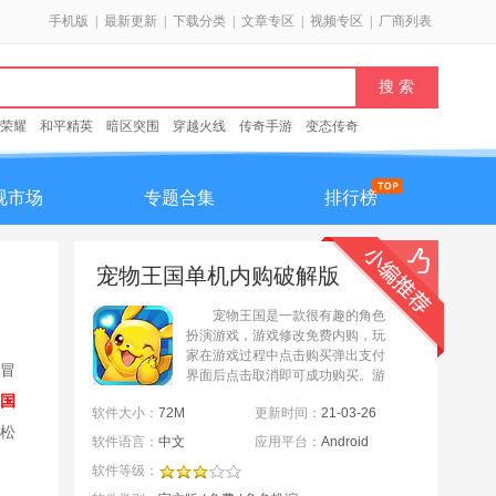
手机版
|
最新更新
|
下载分类
|
文章专区
|
视频专区
|
厂商列表
荣耀
和平精英
暗区突围
穿越火线
传奇手游
变态传奇
视市场
专题合集
排行榜
宠物王国单机内购破解版
1.4.5破解版最新版
宠物王国是一款很有趣的角色
扮演游戏，游戏修改免费内购，玩
家在游戏过程中点击购买弹出支付
冒
界面后点击取消即可成功购买。游
戏的画面制作十分精致，玩法也很
国
软件大小：
72M
更新时间：
21-03-26
经典。玩家在游戏过程中需要跟随
松
精彩的主线剧情一起，完成...
软件语言：
中文
应用平台：
Android
软件等级：