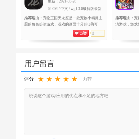
更新：
2021-03-26
64.0M / 中文 / wg1.3.0破解版最新
版
推荐理由：
宠物王国天龙座是一款宠物小精灵主
推荐理由：
宠
题的角色扮演游戏，游戏的画面十分的Q萌可
演游戏，游戏
爱，游戏采用经典的回合战斗制。玩家在游戏中
中需要扮演一
2
将会扮
小宠
用户留言
★
★
★
★
★
评分
力荐