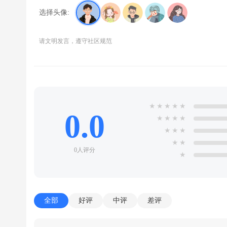
选择头像:
请文明发言，遵守社区规范
★
★
★
★
★
0.0
★
★
★
★
★
★
★
★
★
0人评分
★
全部
好评
中评
差评