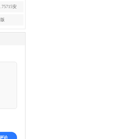
75715安
卓版
评论