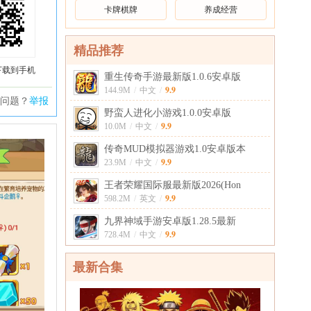
卡牌棋牌
养成经营
精品推荐
下载到手机
重生传奇手游最新版1.0.6安卓版
9.9
144.9M
/
中文
/
问题？
举报
野蛮人进化小游戏1.0.0安卓版
9.9
10.0M
/
中文
/
传奇MUD模拟器游戏1.0安卓版本
9.9
23.9M
/
中文
/
王者荣耀国际服最新版2026(Hon
9.9
598.2M
/
英文
/
九界神域手游安卓版1.28.5最新
9.9
728.4M
/
中文
/
最新合集