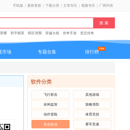
手机版
|
最新更新
|
下载分类
|
文章专区
|
视频专区
|
厂商列表
荣耀
和平精英
暗区突围
穿越火线
传奇手游
变态传奇
视市场
专题合集
排行榜
软件分类
飞行射击
其他游戏
休闲益智
策略塔防
动作冒险
体育竞技
赛车竞速
角色扮演