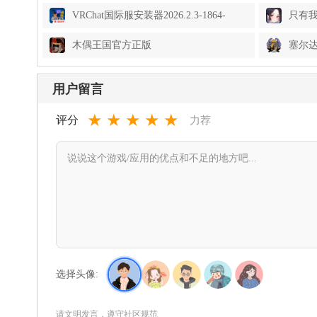
VRChat国际服安装器2026.2.3-1864-
只有我一
ed3bfd8cd7-Release手机版
Girls
木偶王国官方正版
塞尔
(YouMakeThisHouseaHome)1.0安卓版
(Dusk
用户留言
★
★
★
★
★
评分
力荐
选择头像:
请文明发言，遵守社区规范