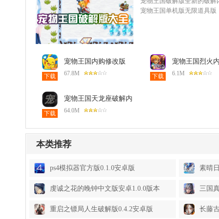
宠物王国破解版全新的破解
宠物王国单机版无限道具版
宠物王国内购修改版
宠物王国烈火
1.2.0破解修改版
版1.1.0安卓版
67.8M
6.1M
下载
下载
宠物王国天龙座破解内
购版wg1.3.0破解版最
64.0M
下载
新版
本类推荐
ps4模拟器官方版0.1.0安卓版
素晴日
虔诚之花的晚钟中文版安卓1.0.0版本
三国真
重启之镖局人生破解版0.4.2安卓版
长藤古