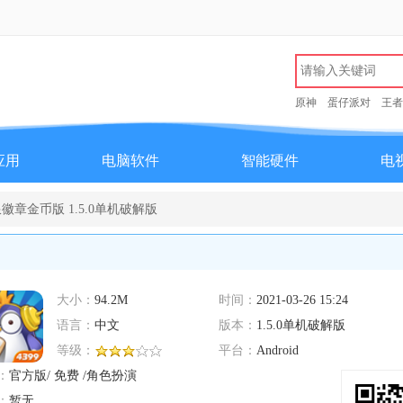
原神
蛋仔派对
王者
应用
电脑软件
智能硬件
电
章金币版 1.5.0单机破解版
大小：
94.2M
时间：
2021-03-26 15:24
语言：
中文
版本：
1.5.0单机破解版
等级：
平台：
Android
：
官方版/ 免费 /角色扮演
：
暂无