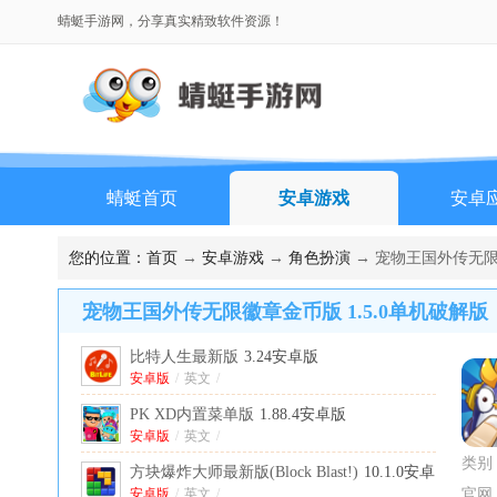
蜻蜓手游网，分享真实精致软件资源！
蜻蜓首页
安卓游戏
安卓
您的位置：
首页
→
安卓游戏
→
角色扮演
→ 宠物王国外传无限徽
宠物王国外传无限徽章金币版 1.5.0单机破解版
比特人生最新版
3.24安卓版
安卓版
/
英文
/
PK XD内置菜单版
1.88.4安卓版
安卓版
/
英文
/
类别
方块爆炸大师最新版(Block Blast!)
10.1.0安卓
版
安卓版
/
英文
/
官网