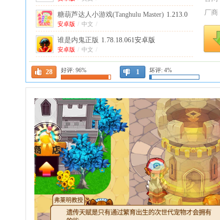
厂商
糖葫芦达人小游戏(Tanghulu Master)
1.213.0
安卓版
安卓版
/
中文
/
谁是内鬼正版
1.78.18.061安卓版
安卓版
/
中文
/
萌宅物语国际服无限爱心版(Adorable
好评:
96%
坏评:
4%
28
1
Home)
安卓版
/
2.18.7安卓版
中文
/
小小死灵法师最新版
0.4.1安卓版
安卓版
/
中文
/
火柴人战争遗产3最新版本
2026.5.4823安卓
版
安卓版
/
英文
/
印度巴士大师模拟器最新版
2026.0.22安卓
版
安卓版
/
英文
/
我是航海家手游
1.6.0最新版
中文
/