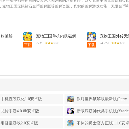
内容合集中都是拥有的极其好玩和趣味的超多冒险，以及宠物王国无限钻石金
，宠物王国无限钻石金币破解版等破解资源，真实的破解游戏功能，无限金币
内购破解
宠物王国单机内购破解
宠物王国外传无
版1.4.5破解版最新版
金币版1.5.0单
72M
94.2M
下载
下载
手机直装汉化1.0安卓版
派对世界破解版最新版(Party
Craft)1.8.31安卓版
龙传手游4.0.8k安卓版
新版病娇神代类手机版(Yander
pjSEKAI boys)1.0.1安卓版
宅替童游戏2.0安卓版
不休的勇士官方正版1.1.0安