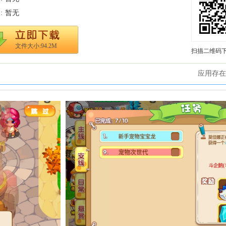
：
暂无
文件大小:94.2M
扫描二维码
应用存在