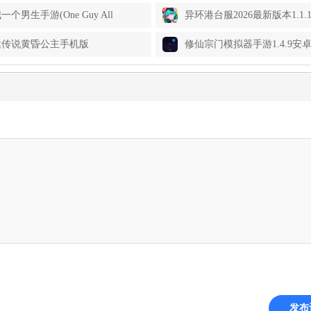
个男生手游(One Guy All
异环港台服2026最新版本1.1.1.
)1.0.27132安卓版
卓版
达传说黄昏公主手机版
修仙宗门模拟器手游1.4.9安
light)1.2.0安卓版
发布