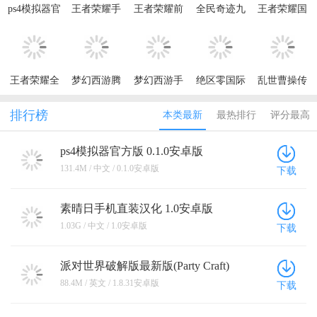
ps4模拟器官
王者荣耀手
王者荣耀前
全民奇迹九
王者荣耀国
方版
游官方正版
瞻版体验服
游客户端
际服最新版
2026(Honor
of Kings)
王者荣耀全
梦幻西游腾
梦幻西游手
绝区零国际
乱世曹操传
球国际服最
讯应用宝版
机版
服最新版本
最新版本
新版(Honor
排行榜
本类最新
最热排行
评分最高
of Kings)
ps4模拟器官方版 0.1.0安卓版
131.4M / 中文 / 0.1.0安卓版
下载
素晴日手机直装汉化 1.0安卓版
1.03G / 中文 / 1.0安卓版
下载
派对世界破解版最新版(Party Craft)
1.8.31安卓版
88.4M / 英文 / 1.8.31安卓版
下载