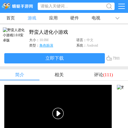
首页
游戏
应用
硬件
电视
排行榜
专题
文章
视频
最新
野蛮人进化小游戏
大小：
10.0M
语言：
中文
类型：
角色扮演
系统：
Android
立即下载
7311
简介
相关
评论
(111)