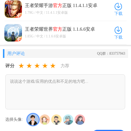
王者荣耀手游
官方
正版 11.4.1.1安卓
版
1.79G / 中文 / 11.4.1.1安卓版
下载
王者荣耀世界
官方
正版 1.1.6.6安卓
版
1.85G / 中文 / 1.1.6.6安卓版
下载
用户评论
QQ群：833757943
★
★
★
★
★
评分
力荐
选择头像: