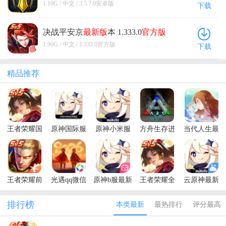
1.10G / 中文 / 3.5.7.0安卓版
下载
决战平安京
最新版
本 1.333.0
官方版
1.96G / 中文 / 1.333.0官方版
下载
精品推荐
王者荣耀国
原神国际服
原神小米服
方舟生存进
当代人生最
际服最新版
最新版
化破解版FF
新版本
2026(Honor
(Genshin
作弊菜单
of Kings)
Impact)
王者荣耀前
光遇qq微信
原神b服最新
王者荣耀全
云原神最新
瞻版体验服
登录版
版
球国际服最
版本
新版(Honor
排行榜
本类最新
最热排行
评分最高
of Kings)