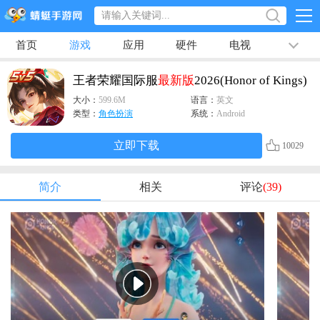
首页
游戏
应用
硬件
电视
排行榜
专题
文章
视频
最新
王者荣耀国际服
最新版
2026(Honor of Kings)
大小：
599.6M
语言：
英文
类型：
角色扮演
系统：
Android
立即下载
10029
简介
相关
评论
(39)