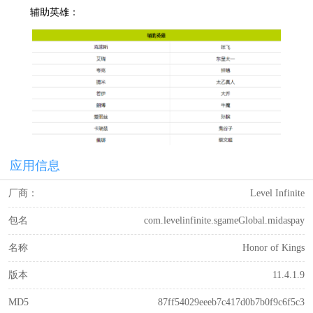
辅助英雄：
应用信息
厂商：
Level Infinite
包名
com.levelinfinite.sgameGlobal.midaspay
名称
Honor of Kings
版本
11.4.1.9
MD5
87ff54029eeeb7c417d0b7b0f9c6f5c3