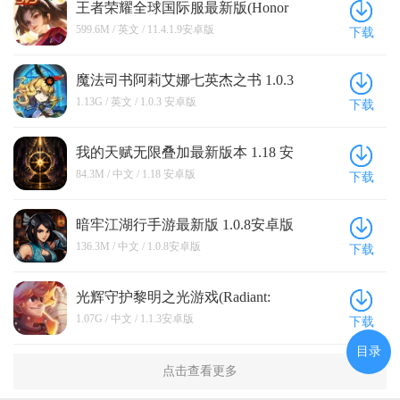
王者荣耀全球国际服最新版(Honor
of Kings) 11.4.1.9安卓版
599.6M / 英文 / 11.4.1.9安卓版
下载
魔法司书阿莉艾娜七英杰之书 1.0.3
安卓版
1.13G / 英文 / 1.0.3 安卓版
下载
我的天赋无限叠加最新版本 1.18 安
卓版
84.3M / 中文 / 1.18 安卓版
下载
暗牢江湖行手游最新版 1.0.8安卓版
136.3M / 中文 / 1.0.8安卓版
下载
光辉守护黎明之光游戏(Radiant:
Guardians of Light) 1.1.3安卓版
1.07G / 中文 / 1.1.3安卓版
下载
目录
点击查看更多