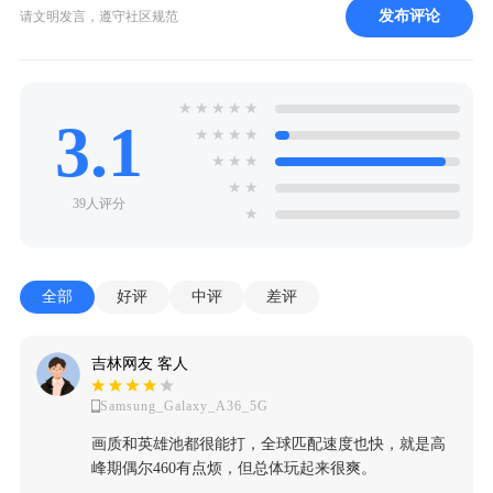
发布评论
请文明发言，遵守社区规范
★
★
★
★
★
3.1
★
★
★
★
★
★
★
★
★
39人评分
★
全部
好评
中评
差评
吉林网友 客人
Samsung_Galaxy_A36_5G
画质和英雄池都很能打，全球匹配速度也快，就是高
峰期偶尔460有点烦，但总体玩起来很爽。