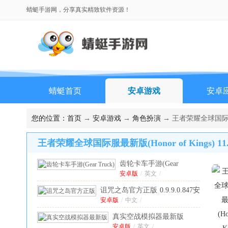
蜻蜓手游网，分享真实精致软件资源！
蜻蜓首页
安卓游戏
安卓
排行榜
您的位置：
首页
→
安卓游戏
→
角色扮演
→ 王者荣耀全球国际服最新版
王者荣耀全球国际服最新版(Honor of Kings) 11.
齿轮卡车手游(Gear
Truck)
安卓版
/
1.0.54安卓版
英文
/
诅咒之岛官方正版
0.9.9.0.847安
卓版
安卓版
/
中文
/
真实空战模拟器最新版
安卓版
1.1.4安卓版
/
英文
/