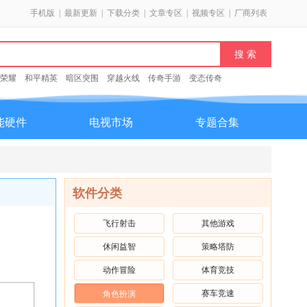
手机版
|
最新更新
|
下载分类
|
文章专区
|
视频专区
|
厂商列表
荣耀
和平精英
暗区突围
穿越火线
传奇手游
变态传奇
能硬件
电视市场
专题合集
软件分类
飞行射击
其他游戏
休闲益智
策略塔防
动作冒险
体育竞技
赛车竞速
角色扮演