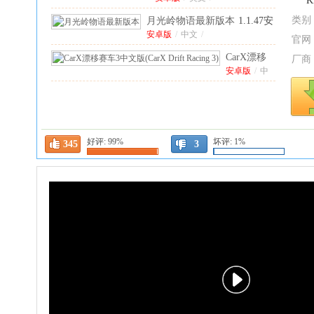
类别
月光岭物语最新版本
1.1.47安
卓版
安卓版
/
中文
/
官网
CarX漂移
厂商
赛车3中文
安卓版
/
中
文
/
版(CarX
金铲铲之战国际版官
Drift Racing
方版
中文
/
3)
1.15.0安
(TFT)
16.15.8008073
卓版
TFT最新版本
16.15.8008073安卓版
最新版
好评:
99%
坏评:
1%
345
安卓版
/
中文
/
3
云顶之弈最新版本
(TFT)
中文版
16.15.8008073中文
/
中文
/
版
云顶之弈国际服手
游官方版
安卓版
/
中文
/
(TFT)
16.15.8008073
超级精灵手表安卓版
1.1.30
安卓版
最新版
中文
/