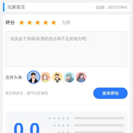
玩家留言
QQ群：833757943
★
★
★
★
★
评分
力荐
选择头像:
发布评论
请文明发言，遵守社区规范
★
★
★
★
★
0.0
★
★
★
★
★
★
★