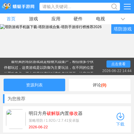
首页
游戏
应用
硬件
电视
排行榜
塔防游戏
专题
文章
视频
最新
最经典的塔防游戏就是植物大战僵尸，相信很多小伙
伴都玩过，这类游戏是以防御为主要玩法，在不同的位置
点击查看
放置攻击点，更大程度的进行对进攻者的消灭，让它们无
2026-06-22 14:44
法进入自己后方，就算获胜，操作没有什么难度，轻松就
可以上手，下面就让小编给大家带来一些好玩的塔防游
资源列表
评论
(0)
戏，感兴趣的朋友们就一起来看看吧！
为您推荐
明日方舟
破解版
内置
修改
器
策略塔防 / 1.92G / 2.7.41安卓版
下载
2026-06-22