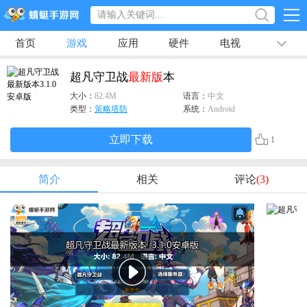
首页
游戏
应用
硬件
电视
排行榜
专题
文章
视频
最新
超凡守卫战
最新版
本
大小：
82.4M
语言：
中文
类型：
策略塔防
系统：
Android
立即下载
1
简介
相关
评论
(3)