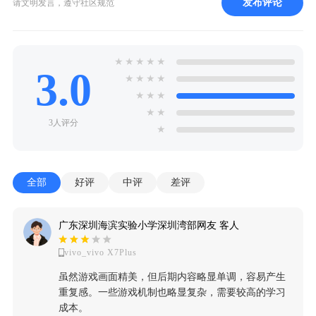
发布评论
请文明发言，遵守社区规范
★
★
★
★
★
3.0
★
★
★
★
★
★
★
★
★
3人评分
★
全部
好评
中评
差评
广东深圳海滨实验小学深圳湾部网友 客人
vivo_vivo X7Plus
虽然游戏画面精美，但后期内容略显单调，容易产生
重复感。一些游戏机制也略显复杂，需要较高的学习
成本。