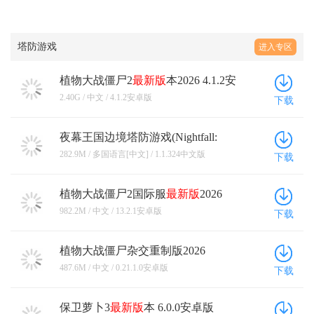
塔防游戏
进入专区
植物大战僵尸2
最新版
本2026 4.1.2安
卓版
2.40G / 中文 / 4.1.2安卓版
下载
夜幕王国边境塔防游戏(Nightfall:
Kingdom Frontier TD) 1.1.324中文版
282.9M / 多国语言[中文] / 1.1.324中文版
下载
植物大战僵尸2国际服
最新版
2026
13.2.1安卓版
982.2M / 中文 / 13.2.1安卓版
下载
植物大战僵尸杂交重制版2026
0.21.1.0安卓版
487.6M / 中文 / 0.21.1.0安卓版
下载
保卫萝卜3
最新版
本 6.0.0安卓版