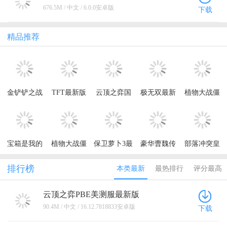
676.5M / 中文 / 6.0.0安卓版
下载
精品推荐
金铲铲之战
TFT最新版
云顶之弈国
极无双最新
植物大战僵
国际版官方
本
际服手游官
版本
尸2最新版本
版(TFT)
方版(TFT)
2026
宝箱是我的
植物大战僵
保卫萝卜3最
豪华曹魏传
部落冲突皇
破解版内置
尸2国际服最
新版本
手游
室战争腾讯
菜单
新版2026
版最新版
排行榜
本类最新
最热排行
评分最高
(Summoner)
云顶之弈PBE美测服最新版
16.12.7818833安卓版
90.4M / 中文 / 16.12.7818833安卓版
下载