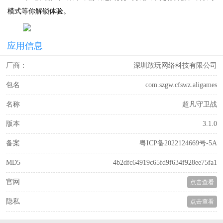
模式等你解锁体验。
应用信息
厂商：
深圳敢玩网络科技有限公司
包名
com.szgw.cfswz.aligames
名称
超凡守卫战
版本
3.1.0
备案
粤ICP备2022124669号-5A
MD5
4b2dfc64919c65fd9f634f928ee75fa1
官网
点击查看
隐私
点击查看