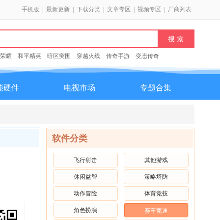
手机版
|
最新更新
|
下载分类
|
文章专区
|
视频专区
|
厂商列表
荣耀
和平精英
暗区突围
穿越火线
传奇手游
变态传奇
能硬件
电视市场
专题合集
软件分类
飞行射击
其他游戏
休闲益智
策略塔防
动作冒险
体育竞技
角色扮演
赛车竞速