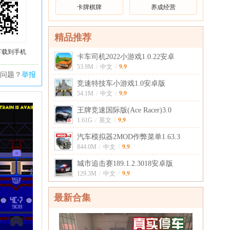
卡牌棋牌
养成经营
精品推荐
下载到手机
卡车司机2022小游戏1.0.22安卓
9.9
53.9M
/
中文
/
问题？
举报
竞速特技车小游戏1.0安卓版
9.9
54.1M
/
中文
/
王牌竞速国际版(Ace Racer)3.0
9.9
1.61G
/
英文
/
汽车模拟器2MOD作弊菜单1.63.3
9.9
844.0M
/
中文
/
城市追击赛189.1.2.3018安卓版
9.9
129.3M
/
中文
/
最新合集