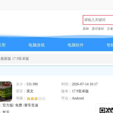
原神
蛋仔派对
王者
应用
电脑游戏
电脑软件
智
新版 17.9安卓版
大小：
531.9M
时间：
2026-07-14 16:17
语言：
英文
版本：
17.9安卓版
等级：
平台：
Android
：
官方版/ 免费 /赛车竞速
：
暂无