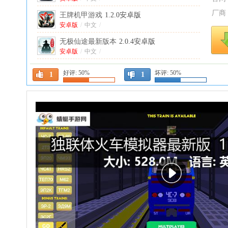
厂商
王牌机甲游戏
1.2.0安卓版
安卓版
/
中文
/
无极仙途最新版本
2.0.4安卓版
安卓版
/
中文
/
战棋三国九游版本最新版
10.13.00安卓版
好评:
50%
坏评:
50%
1
1
安卓版
/
中文
/
梦想与征程游戏
3.1安卓版
安卓版
/
中文
/
兵人大战九游最新版
3.289.0手机版
中文
/
兵人大战
3.289.0九游版
中文
/
孔洞解谜游戏
21安卓版
安卓版
/
英文
/