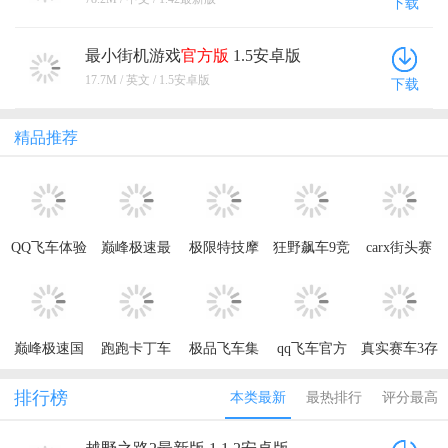
下载
最小街机游戏
官方版
1.5安卓版
17.7M / 英文 / 1.5安卓版
下载
精品推荐
QQ飞车体验
巅峰极速最
极限特技摩
狂野飙车9竞
carx街头赛
服最新版
新版本2026
托车无限金
速传奇手游
车最新版本
2026
年
币版(Stunt
(CarX Street)
Bike
Extreme)
巅峰极速国
跑跑卡丁车
极品飞车集
qq飞车官方
真实赛车3存
际服手机版
官方竞速版
结正版手游
正版
档破解版
最新版
排行榜
本类最新
最热排行
评分最高