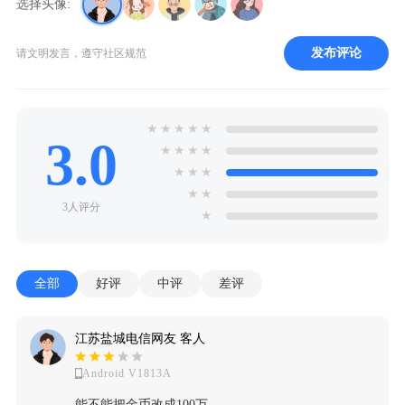
选择头像:
发布评论
请文明发言，遵守社区规范
★
★
★
★
★
3.0
★
★
★
★
★
★
★
★
★
3人评分
★
全部
好评
中评
差评
江苏盐城电信网友 客人
Android V1813A
能不能把金币改成100万