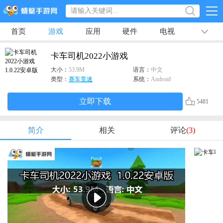
首页
游戏
应用
硬件
电视
排行榜
专题
文章
视频
最新
卡车司机2022小游戏
大小：
53.9M
语言：
中文
类型：
赛车竞速
系统：
Android
立即下载
5481
简介
相关
评论
(3)