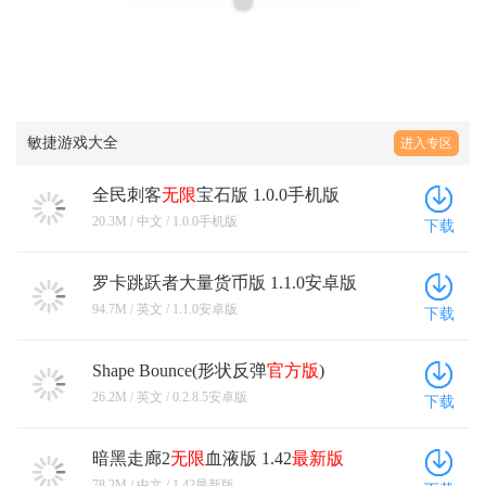
敏捷游戏大全
进入专区
全民刺客
无限
宝石版 1.0.0手机版
20.3M / 中文 / 1.0.0手机版
下载
罗卡跳跃者大量货币版 1.1.0安卓版
94.7M / 英文 / 1.1.0安卓版
下载
Shape Bounce(形状反弹
官方版
)
0.2.8.5安卓版
26.2M / 英文 / 0.2.8.5安卓版
下载
暗黑走廊2
无限
血液版 1.42
最新版
78.2M / 中文 / 1.42最新版