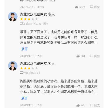
2021/12/18 21:36:56
5325
回复
湖北武汉电信网友 客人
Realme_Narzo_90x
哦豁，又下回来了，成功用之前的账号登录了，但是
账号里的东西全没了，老号和新号一样，那这有什么
意义呢？再有就是轻微卡顿以及有时候道具会刷在车
内，hin烦�ᆺ� 不过新版本还是感觉比较友好的，不
展开
太逼氪，收集钥匙的速度很快，嗯，四星吧，期待越
2020/9/17 15:32:09
901
回复
来越好，毕竟从玩最早的电脑版开始到现在已经有四
湖北武汉电信网友 客人
五年了，加油👏
Windows 11
跑酷类中很精致的小游戏，越来越多的角色，越来越
多滑板，说到底，最后还不是只能用一个。地图大同
小易，玩久了，就那么几个固定地形组合随机插在一
起。 我一直想不通对战时候有的人47倍数是怎么来
展开
的，我最多就能45呀，那2是哪里拿的。
2020/9/17 15:32:02
245
回复