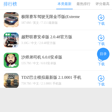
版
直装
与驾驶思域
排行榜
本类最新
最热排行
评分最高
模拟器无限
货币版)
极限赛车驾驶无限金币版(Extreme
Car Driving Simulator) 7.13.1最新版
187.6M / 英文 / 7.13.1最新版
下载
越野联赛安卓版 2.0.48官方版
3.10G / 中文 / 2.0.48官方版
下载
目录
沙师弟司机 6.0.0安卓版
135.7M / 中文 / 6.0.0安卓版
下载
TDZ巴士模拟最新版 2.1.0001 手机
版
759.7M / 中文 / 2.1.0001 手机版
下载
驾驶区游戏 0.00.238安卓版
328.5M / 英文 / 0.00.238安卓版
下载