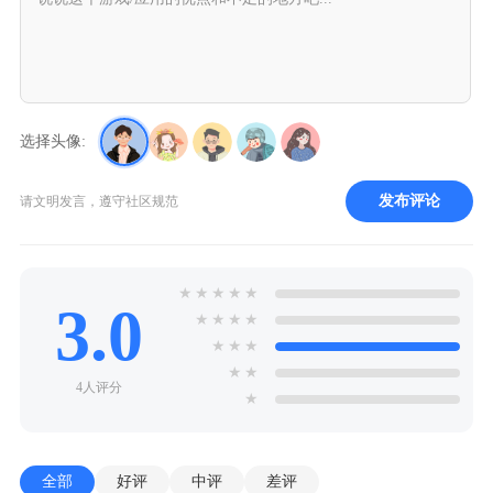
选择头像:
发布评论
请文明发言，遵守社区规范
★
★
★
★
★
3.0
★
★
★
★
★
★
★
★
★
4人评分
★
全部
好评
中评
差评