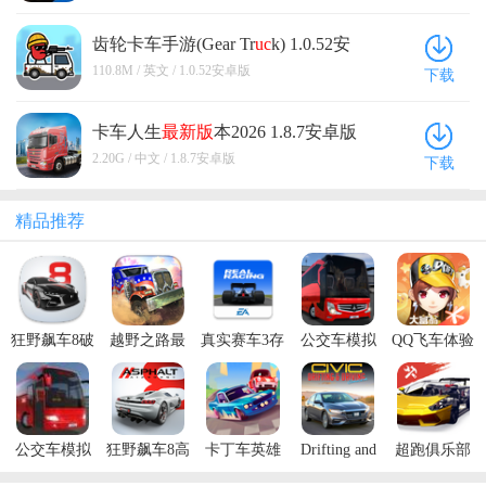
齿轮卡车手游(Gear Tr
uc
k) 1.0.52安
卓版
110.8M / 英文 / 1.0.52安卓版
下载
卡车人生
最新版
本2026 1.8.7安卓版
2.20G / 中文 / 1.8.7安卓版
下载
精品推荐
狂野飙车8破
越野之路最
真实赛车3存
公交车模拟
QQ飞车体验
解版全车辆
新版本2026
档破解版
器2022最新
服最新版
解锁
版(Bus
2026
Simulator :
Ultimate)
公交车模拟
狂野飙车8高
卡丁车英雄
Drifting and
超跑俱乐部
器无限金币
配版破解版
无限货币版
Driving(漂移
无限钻石版