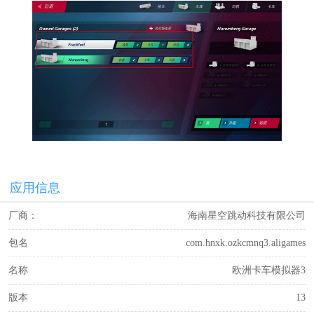
应用信息
厂商：
海南星空跳动科技有限公司
包名
com.hnxk.ozkcmnq3.aligames
名称
欧洲卡车模拟器3
版本
13