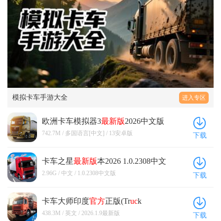
模拟卡车手游大全
进入专区
欧洲卡车模拟器3
最新版
2026中文版
13安卓版
742.7M / 多国语言[中文] / 13安卓版
下载
卡车之星
最新版
本2026 1.0.2308中文
版
2.96G / 中文 / 1.0.2308中文版
下载
卡车大师印度
官方
正版(Tr
uc
k
Masters India) 2026.1.9
最新版
438.3M / 英文 / 2026.1.9最新版
下载