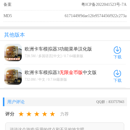
备案
粤ICP备2022041523号-7A
MD5
6171449f9dae12fe9574456f922c273a
其他版本
欧洲卡车模拟器3功能菜单汉化版
0.7.64
最新版
728.5M / 多国语言[中文] / 0.7.64最新版
下载
欧洲卡车模拟器3
无限金币版
中文版
0.7.64
最新版
732.0M / 中文 / 0.7.64最新版
下载
用户评论
QQ群：833757943
★
★
★
★
★
评分
力荐