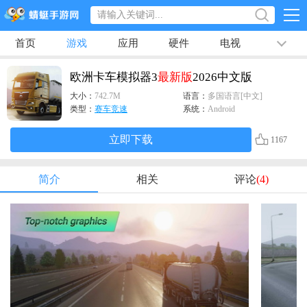
首页
游戏
应用
硬件
电视
排行榜
专题
文章
视频
最新
欧洲卡车模拟器3
最新版
2026中文版
大小：
742.7M
语言：
多国语言[中文]
类型：
赛车竞速
系统：
Android
立即下载
1167
简介
相关
评论
(4)