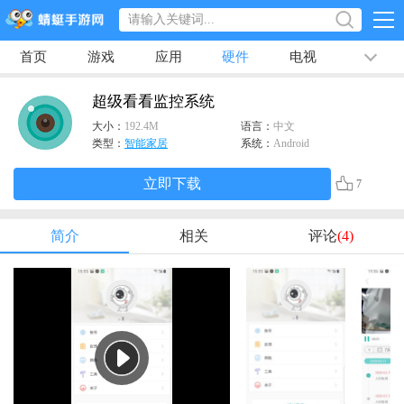
首页
游戏
应用
硬件
电视
排行榜
专题
文章
视频
最新
超级看看监控系统
大小：
192.4M
语言：
中文
类型：
智能家居
系统：
Android
立即下载
7
简介
相关
评论
(4)