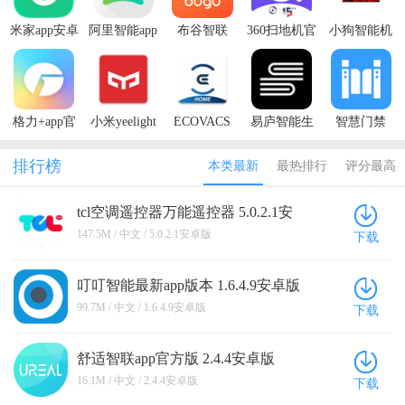
米家app安卓
阿里智能app
布谷智联
360扫地机官
小狗智能机
版2026
官方版
APP
方版
器人app安卓
版
格力+app官
小米yeelight
ECOVACS
易庐智能生
智慧门禁
方版
智能灯app
HOME(科沃
活app官方版
app（扬飞智
斯空气净化
能门禁）
排行榜
本类最新
最热排行
评分最高
器app官方
版)
tcl空调遥控器万能遥控器 5.0.2.1安
卓版
147.5M / 中文 / 5.0.2.1安卓版
下载
叮叮智能最新app版本 1.6.4.9安卓版
99.7M / 中文 / 1.6.4.9安卓版
下载
舒适智联app官方版 2.4.4安卓版
16.1M / 中文 / 2.4.4安卓版
下载