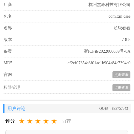
厂商：
杭州杰峰科技有限公司
包名
com.xm.csee
名称
超级看看
版本
7.8.8
备案
浙ICP备2022006639号-8A
MD5
cf2ef07354e8f01ac1b904a84c7394c0
官网
点击查看
权限管理
点击查看
用户评论
QQ群：833757943
★
★
★
★
★
评分
力荐