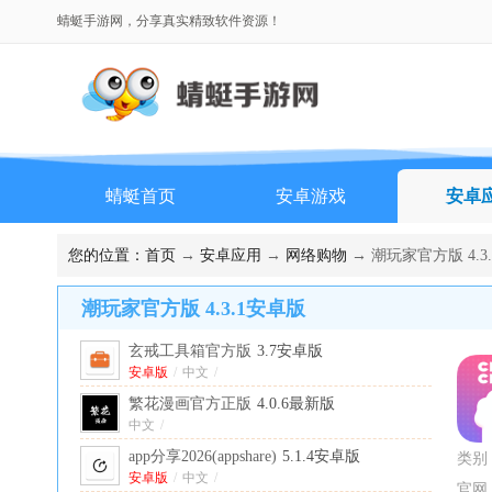
蜻蜓手游网，分享真实精致软件资源！
蜻蜓首页
安卓游戏
安卓
排行榜
您的位置：
首页
→
安卓应用
→
网络购物
→ 潮玩家官方版 4.3
潮玩家官方版 4.3.1安卓版
玄戒工具箱官方版
3.7安卓版
安卓版
/
中文
/
繁花漫画官方正版
4.0.6最新版
中文
/
app分享2026(appshare)
5.1.4安卓版
类别
安卓版
/
中文
/
官网