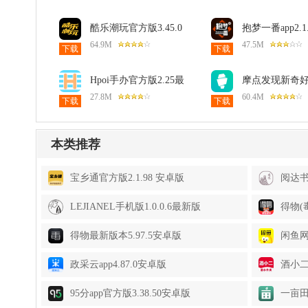
酷乐潮玩官方版3.45.0
抱梦一番app2.1
最新版
版
64.9M
47.5M
下载
下载
Hpoi手办官方版2.25最
摩点发现新奇
新版
6.22.1110安卓
27.8M
60.4M
下载
下载
本类推荐
宝乡通官方版2.1.98 安卓版
阅达书
LEJIANEL手机版1.0.0.6最新版
得物(毒
得物最新版本5.97.5安卓版
闲鱼网
政采云app4.87.0安卓版
酒小二
95分app官方版3.38.50安卓版
一亩田