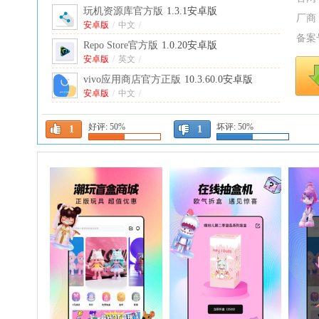
玩机资源库官方版
1.3.1安卓版
厂商
安卓版
/
中文
/
备案
Repo Store官方版
1.0.20安卓版
安卓版
/
英文
/
vivo应用商店官方正版
10.3.60.0安卓版
安卓版
/
中文
/
二三三乐园游戏盒
4.86.0.0-4858767最新版
好评:
50%
坏评:
50%
本
中文
/
1
1
湖南省干部教育培训网络学院官方版
安卓版
1.5.260731安卓版
/
中文
/
ourplay原谷歌空间安卓免费
8.6.3最新版
中文
/
ourplay手游加速器官方版
8.6.3最新版
中文
/