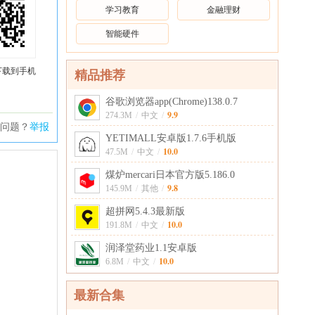
学习教育
金融理财
智能硬件
下载到手机
精品推荐
谷歌浏览器app(Chrome)138.0.7
9.9
274.3M
/
中文
/
问题？
举报
YETIMALL安卓版1.7.6手机版
10.0
47.5M
/
中文
/
煤炉mercari日本官方版5.186.0
9.8
145.9M
/
其他
/
超拼网5.4.3最新版
10.0
191.8M
/
中文
/
润泽堂药业1.1安卓版
10.0
6.8M
/
中文
/
最新合集