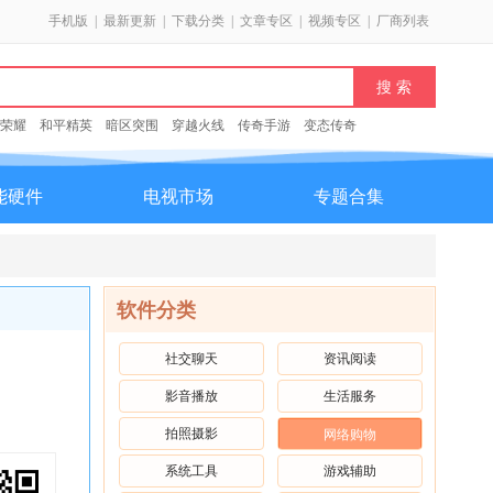
手机版
|
最新更新
|
下载分类
|
文章专区
|
视频专区
|
厂商列表
荣耀
和平精英
暗区突围
穿越火线
传奇手游
变态传奇
能硬件
电视市场
专题合集
软件分类
社交聊天
资讯阅读
影音播放
生活服务
拍照摄影
网络购物
系统工具
游戏辅助